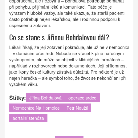
doporučena, ale nezbytná – Bohdalová potřebuje pomáhat
při pohybu, přijímání léků a komunikaci. Tato péče je
výrazem hluboké vazby, ale také ukazuje, že starší pacienti
často potřebují nejen lékařskou, ale i rodinnou podporu k
úspěšnému zotavení.
Co se stane s Jiřinou Bohdalovou dál?
Lékaři říkají, že její zotavení pokračuje, ale už ne v nemocnici
– v domácím prostředí. Nebude se vracet k plně náročným
vystoupením, ale může se objevit v klidnějších formátech –
například v rozhovorech nebo dokumentech. Její přítomnost
jako ikony české kultury zůstává důležitá. Pro některé je už
nejen herečka – ale symbol toho, že život se nekončí ani při
vysokém věku.
Štítky:
Jiřina Bohdalová
operace srdce
Nemocnice Na Homolce
Petr Neužil
aortální stenóza