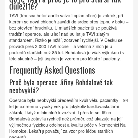
důležité?
TAVI (transcatheter aortic valve implantation) je zákrok, při
kterém se nová chlopeň zavádí do srdce přes tepnu v boku –
bez otevření hrudníku. U mladších pacientů se používá
tradiční operace, ale u lidí nad 80 let je TAVI zlatým
standardem. Riziko je nižší, zotavení rychlejší. V Česku se
provádí přes 3 000 TAVI ročně – a většina z nich je u
pacientů starších než 85 let. Bohdalová je však výjimkou i v
této skupině – její úspěch je vzorem pro lékaře i pacienty.
Frequently Asked Questions
Proč byla operace Jiřiny Bohdalové tak
neobvyklá?
Operace byla neobvyklá především kvůli věku pacientky – 94
let je extrémně vysoký věk pro jakýkoliv kardiovaskulární
zákrok, i když minimálně invazivní. I přes to se Jiřina
Bohdalová zotavila rychleji než průměr, což ukazuje na její
výjimečnou fyzickou odolnost a kvalitu péče v Nemocnici Na
Homolce. Lékaři ji považují za vzor pro léčbu starších
pacientů.