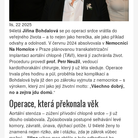
lis, 22 2025
94letá
Jiřina Bohdalová
se po operaci srdce vrátila do
veřejného života – a to nejen jako herečka, ale jako příklad
odvahy a odolnosti. V červnu 2024 absolvovala v
Nemocnici
Na Homolce
v Praze plánovanou
transkatetrizační
implantaci aortální chlopně
(TAVI)
, která jí zachránila život.
Proceduru provedl
prof. Petr Neužil
, vedoucí
kardiothorakální chirurgie, který ji už léta sleduje. Operace
trvala přes hodinu a půl, proběhla bez komplikací a
Bohdalová byla již den po zákroku vyjmuta z nemocnice – s
výrokem, který zní jako její životní motto: „
Všechno dobrý,
no a zejtra jdu domů
.“
Operace, která překonala věk
Aortální stenóza – zúžení přívodní chlopně srdce – ji už
dlouho oslabovala. Způsobovala postupné selhávání levé
komory, závratě, únava, dýchací potíže. U 94leté ženy to
znamená nejen riziko, ale i otázku, zda je zákrok vůbec
možný. „
Jiřina
výkon moc chtěla a byla odhodlaná ho