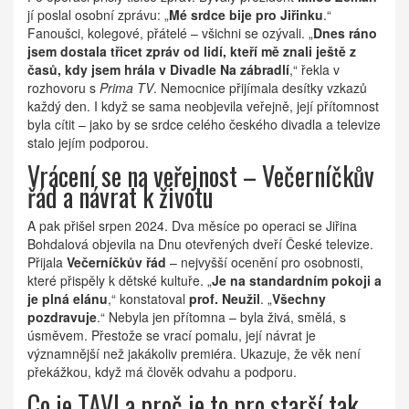
jí poslal osobní zprávu: „
Mé srdce bije pro Jiřinku
.“
Fanoušci, kolegové, přátelé – všichni se ozývali. „
Dnes ráno
jsem dostala třicet zpráv od lidí, kteří mě znali ještě z
časů, kdy jsem hrála v Divadle Na zábradlí
,“ řekla v
rozhovoru s
Prima TV
. Nemocnice přijímala desítky vzkazů
každý den. I když se sama neobjevila veřejně, její přítomnost
byla cítit – jako by se srdce celého českého divadla a televize
stalo jejím podporou.
Vrácení se na veřejnost – Večerníčkův
řád a návrat k životu
A pak přišel srpen 2024. Dva měsíce po operaci se Jiřina
Bohdalová objevila na
Dnu otevřených dveří České televize
.
Přijala
Večerníčkův řád
– nejvyšší ocenění pro osobnosti,
které přispěly k dětské kultuře. „
Je na standardním pokoji a
je plná elánu
,“ konstatoval
prof. Neužil
. „
Všechny
pozdravuje
.“ Nebyla jen přítomna – byla živá, smělá, s
úsměvem. Přestože se vrací pomalu, její návrat je
významnější než jakákoliv premiéra. Ukazuje, že věk není
překážkou, když má člověk odvahu a podporu.
Co je TAVI a proč je to pro starší tak