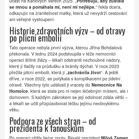
účast na
Karlových Varech 2025
. „
Potřebuju, aby zůstala
se mnou a pomáhala mi, není mi nejlépe
,“ řekla dcera,
odkazujíc na zranitelnost matky, která už nevydrží cestování
ani veřejné vystoupení.
Historie zdravotních výzv – od otravy
po plicní embolii
Tato operace nebyla první výzva, kterou Jiřina Bohdalová
překonala. V lednu 2024 podstoupila v téže nemocnici
operaci štítné žlázy – lékaři odstranili nezhoubné nádory,
které jí tlačily na průdušku a bránily dýchat. V roce 2023
přežila plicní embolii, která jí „
zachránila život
“. A ještě
dříve, v roce 2022, se potýkala s komplikacemi po jídelní
otravě. Všechny tyto události ji vracely do
Nemocnice Na
Homolce
, která se stala pro ni nejen léčebným místem, ale i
domovem. S každým zákrokem se její odolnost zdála větší –
a lékaři se učili přizpůsobovat léčbu jejímu neobvyklému
věku.
Podpora ze všech stran – od
prezidenta k fanouškům
Po operaci přišly tisíce zpráv. Bývalý prezident
Miloš Zeman