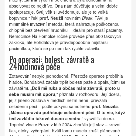
absolvovat co nejdříve. Ona nám důvěřuje a velmi dobře
spolupracuje. Svůj věk si uvědomuje, ale je to velká
bojovnice,“ řekl
prof. Neužil
novinám
Blesk
. TAVI je
minimálně invazivní metoda, která nahrazuje poškozenou
chlopně bez otevření hrudníku – ideální pro starší pacienty.
Nemocnice Na Homolce ročně provede přes 500 takových
zákroků, ale Bohdalová je pravděpodobně nejstarší
pacientkou, která se po něm tak rychle zotavila.
Po operaci: bolest, závratě a
24hodinová péče
Zotavování nebylo jednoduché. Přestože operace proběhla
hladce, Bohdalová začala trpět bolestí paže a opakujícími se
závratěmi. „
Bolí mě ruka a občas mám závratě, proto u
sebe musím mít oporu
,“ přiznala v rozhovoru. Její dcera,
jejíž jméno zůstává v médiích nezmíněné, převzala
celodenní péči – podle pokynu samotného
prof. Neužila
.
„
Máma opravdu potřebuje celodenní péči. O to víc, když
teď zavládlo takové dusno a vedra
,“ vysvětlila dcera.
Tepelná vlna v Praze v létě 2024 zhoršila její stav – krevní
tlak, otoky, vyčerpání. Kvůli tomu musela zrušit plánované