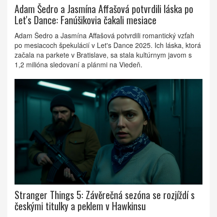
Adam Šedro a Jasmína Affašová potvrdili láska po
Let's Dance: Fanúšikovia čakali mesiace
Adam Šedro a Jasmína Affašová potvrdili romantický vzťah
po mesiacoch špekulácií v Let's Dance 2025. Ich láska, ktorá
začala na parkete v Bratislave, sa stala kultúrnym javom s
1,2 milióna sledovaní a plánmi na Viedeň.
Stranger Things 5: Závěrečná sezóna se rozjíždí s
českými titulky a peklem v Hawkinsu