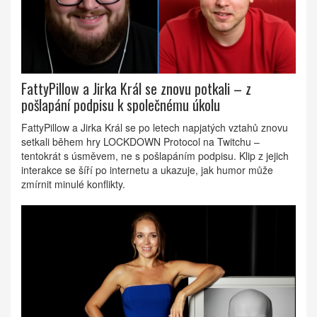
FattyPillow a Jirka Král se znovu potkali – z
pošlapání podpisu k společnému úkolu
FattyPillow a Jirka Král se po letech napjatých vztahů znovu
setkali během hry LOCKDOWN Protocol na Twitchu –
tentokrát s úsměvem, ne s pošlapáním podpisu. Klip z jejich
interakce se šíří po internetu a ukazuje, jak humor může
zmírnit minulé konflikty.