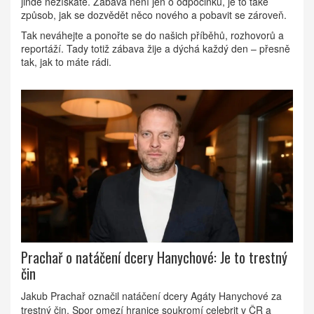
jinde nezískáte. Zábava není jen o odpočinku, je to také
způsob, jak se dozvědět něco nového a pobavit se zároveň.
Tak neváhejte a ponořte se do našich příběhů, rozhovorů a
reportáží. Tady totiž zábava žije a dýchá každý den – přesně
tak, jak to máte rádi.
Prachař o natáčení dcery Hanychové: Je to trestný
čin
Jakub Prachař označil natáčení dcery Agáty Hanychové za
trestný čin. Spor omezí hranice soukromí celebrit v ČR a