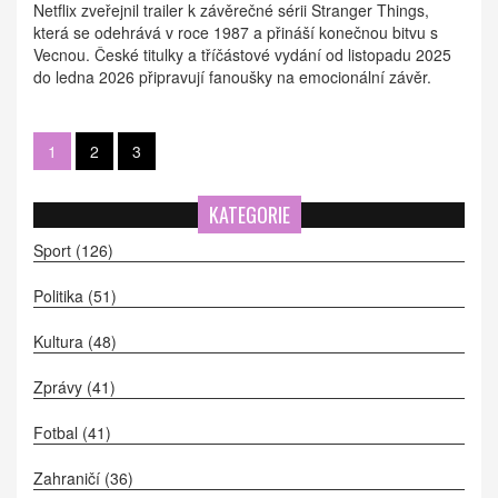
Netflix zveřejnil trailer k závěrečné sérii Stranger Things,
která se odehrává v roce 1987 a přináší konečnou bitvu s
Vecnou. České titulky a tříčástové vydání od listopadu 2025
do ledna 2026 připravují fanoušky na emocionální závěr.
1
2
3
KATEGORIE
Sport
(126)
Politika
(51)
Kultura
(48)
Zprávy
(41)
Fotbal
(41)
Zahraničí
(36)