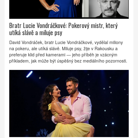
Bratr Lucie Vondráčkové: Pokerový mistr, který
utíká slávě a miluje psy
David Vondráček, bratr Lucie Vondráčkové, vydělal miliony
na pokeru, ale utíká slávě. Miluje psy, žije v Rakousku a
preferuje klid před kamerami — jeho příběh je vzácným
příkladem, jak může být úspěšný bez mediálního pozornosti.