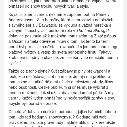
pozornost, je, jak moderátoři Jakub Prachař a Vojtěch Kotek
přinášejí do show trochu nových tváří a stylu.
Když už jsme u změn, nesmíme zapomenout na Pamely
Andersonovou. Z té herečky, která se proslavila na plážích
slavného seriálu Baywatch, se vyklubala vážná herečka s
vážnými úspěchy. Její poslední role v
The Last Showgirl
ji
dokonce posunula až k možným nominacím na Zlatý glóbus
a Oscar. Pamela otevřeně mluví o tom, jak tento kariérní
obrat byl pro ni jako očista – rozloučení s jednoduchou image
plážové hvězdy a vstup do světa seriózního filmu. Takový
krok není snadný a ukazuje, že i celebrity se neustále mění a
vyvíjejí.
Takže co z toho plyne? Svět zábavy je plný překvapení a
těch, kdo nezůstávají stát na místě. Je fajn mít přehled o
tom, co se aktuálně děje, ať už jde o televizní pořady, filmy
nebo osobnosti. České publikum si dnes může vybírat z
mnoha možností, jak si užít zábavu na domácí půdě. A my
vám tu každý týden přinášíme ty nejčerstvější zprávy a tipy,
abyste byli pořád v obraze.
Chcete vědět víc o českých pořadech, jejich tvůrcích nebo o
tom, kdo teď boduje v showbyznysu? Sledujte náš web
pravidelně, protože právě tady najdete aktuality, které nikde