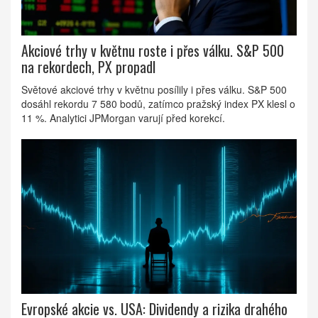
Akciové trhy v květnu roste i přes válku. S&P 500
na rekordech, PX propadl
Světové akciové trhy v květnu posílily i přes válku. S&P 500
dosáhl rekordu 7 580 bodů, zatímco pražský index PX klesl o
11 %. Analytici JPMorgan varují před korekcí.
Evropské akcie vs. USA: Dividendy a rizika drahého