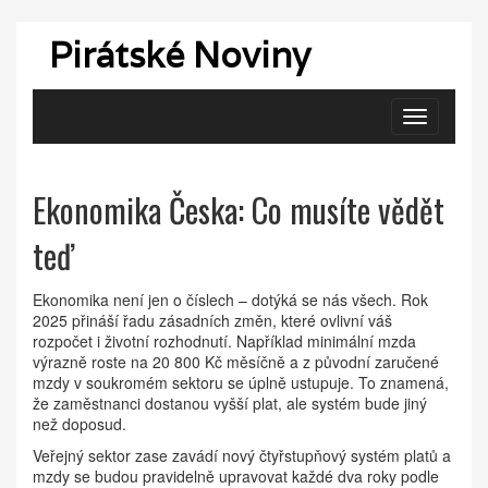
Pirátské Noviny
Zobrazit
navigaci
Ekonomika Česka: Co musíte vědět
teď
Ekonomika není jen o číslech – dotýká se nás všech. Rok
2025 přináší řadu zásadních změn, které ovlivní váš
rozpočet i životní rozhodnutí. Například minimální mzda
výrazně roste na 20 800 Kč měsíčně a z původní zaručené
mzdy v soukromém sektoru se úplně ustupuje. To znamená,
že zaměstnanci dostanou vyšší plat, ale systém bude jiný
než doposud.
Veřejný sektor zase zavádí nový čtyřstupňový systém platů a
mzdy se budou pravidelně upravovat každé dva roky podle