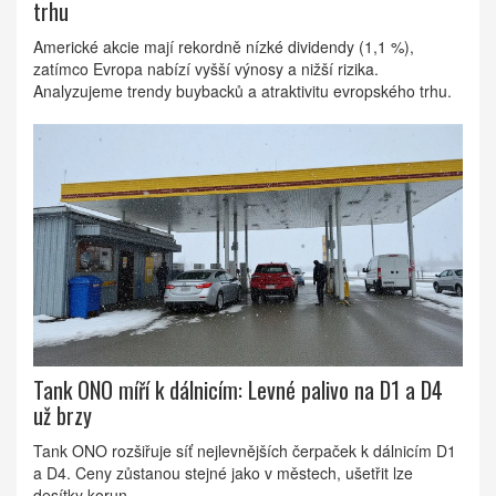
trhu
Americké akcie mají rekordně nízké dividendy (1,1 %),
zatímco Evropa nabízí vyšší výnosy a nižší rizika.
Analyzujeme trendy buybacků a atraktivitu evropského trhu.
Tank ONO míří k dálnicím: Levné palivo na D1 a D4
už brzy
Tank ONO rozšiřuje síť nejlevnějších čerpaček k dálnicím D1
a D4. Ceny zůstanou stejné jako v městech, ušetřit lze
desítky korun.