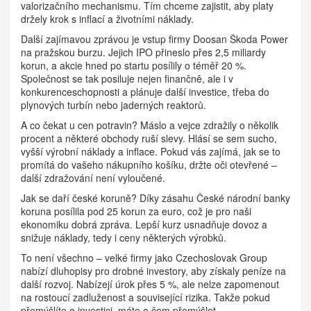
valorizačního mechanismu. Tím chceme zajistit, aby platy
držely krok s inflací a životními náklady.
Další zajímavou zprávou je vstup firmy Doosan Škoda Power
na pražskou burzu. Jejich IPO přineslo přes 2,5 miliardy
korun, a akcie hned po startu posílily o téměř 20 %.
Společnost se tak posiluje nejen finančně, ale i v
konkurenceschopnosti a plánuje další investice, třeba do
plynových turbín nebo jaderných reaktorů.
A co čekat u cen potravin? Máslo a vejce zdražily o několik
procent a některé obchody ruší slevy. Hlásí se sem sucho,
vyšší výrobní náklady a inflace. Pokud vás zajímá, jak se to
promítá do vašeho nákupního košíku, držte oči otevřené –
další zdražování není vyloučené.
Jak se daří české koruně? Díky zásahu České národní banky
koruna posílila pod 25 korun za euro, což je pro naši
ekonomiku dobrá zpráva. Lepší kurz usnadňuje dovoz a
snižuje náklady, tedy i ceny některých výrobků.
To není všechno – velké firmy jako Czechoslovak Group
nabízí dluhopisy pro drobné investory, aby získaly peníze na
další rozvoj. Nabízejí úrok přes 5 %, ale nelze zapomenout
na rostoucí zadluženost a související rizika. Takže pokud
přemýšlíte o investici, máte o čem přemýšlet.