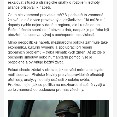
eskalovat situaci a strategické snahy o rozbíjení jednoty
aliance přispívají k napětí.
Co to ale znamená pro vás a mě? V podstatě to znamená,
že svět je stále více provázaný a jakýkoliv konflikt může mít
dopady rychle nejen v daném regionu, ale i u nás doma.
Řešení těchto sporů není otázkou dnů, naopak je potřeba být
obezřetní a sledovat vývoj s pochopením souvislostí.
Mimo geopolitické napětí, mezinárodní politika zahrnuje také
ekonomiku, kulturní výměnu a spolupráci při řešení
globálních problémů – třeba klimatických změn. Ať už jde o
obchodní smlouvy nebo humanitární pomoc, vše je
propojené a ovlivňuje běžný život.
Pokud chcete zůstat v obraze, jak se věci mění a co byste
měli sledovat, Pirátské Noviny pro vás pravidelně přinášejí
přehledy, analýzy i detaily událostí z celého světa.
Prozkoumejte, jak se politika na mezinárodní scéně vyvíjí a
co to znamená do budoucna pro nás všechny.