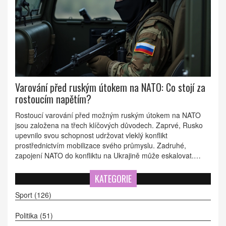
Varování před ruským útokem na NATO: Co stojí za
rostoucím napětím?
Rostoucí varování před možným ruským útokem na NATO
jsou založena na třech klíčových důvodech. Zaprvé, Rusko
upevnilo svou schopnost udržovat vleklý konflikt
prostřednictvím mobilizace svého průmyslu. Zadruhé,
zapojení NATO do konfliktu na Ukrajině může eskalovat.
Zatřetí, pokusy o narušení jednoty NATO mohou vést k
ruskému útoku.
KATEGORIE
Sport
(126)
Politika
(51)