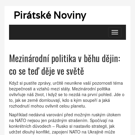
Pirátské Noviny
Zobrazit
navigaci
Mezinárodní politika v běhu dějin:
co se teď děje ve světě
Když si pustíte zprávy, určitě neunikne vaší pozornosti téma
bezpečnosti a vztahů mezi státy. Mezinárodní politika
ovlivňuje náš život, i když se to nezdá na první pohled. Jde o
to, jak se země domlouvají, kdo s kým soupeří a jaká
rozhodnutí mohou ovlivnit celou planetu.
Například nedávná varování před možným ruským útokem
na NATO nejsou jen prázdným strašením. Spočívají na
konkrétních důvodech – Rusko si nastavilo strategii, jak
udržet dlouhý konflikt, zapojení NATO na Ukrajině může