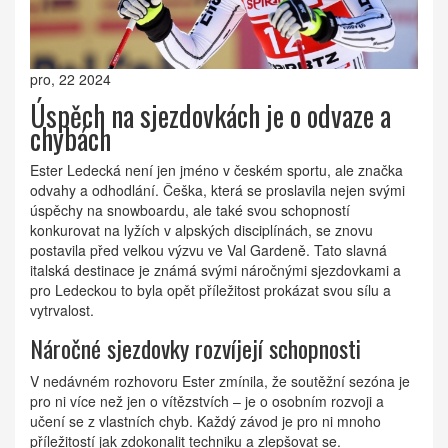
pro, 22 2024
Úspěch na sjezdovkách je o odvaze a
chybách
Ester Ledecká není jen jméno v českém sportu, ale značka
odvahy a odhodlání. Češka, která se proslavila nejen svými
úspěchy na snowboardu, ale také svou schopností
konkurovat na lyžích v alpských disciplínách, se znovu
postavila před velkou výzvu ve Val Gardeně. Tato slavná
italská destinace je známá svými náročnými sjezdovkami a
pro Ledeckou to byla opět příležitost prokázat svou sílu a
vytrvalost.
Náročné sjezdovky rozvíjejí schopnosti
V nedávném rozhovoru Ester zmínila, že soutěžní sezóna je
pro ni více než jen o vítězstvích – je o osobním rozvoji a
učení se z vlastních chyb. Každý závod je pro ni mnoho
příležitostí jak zdokonalit techniku a zlepšovat se.