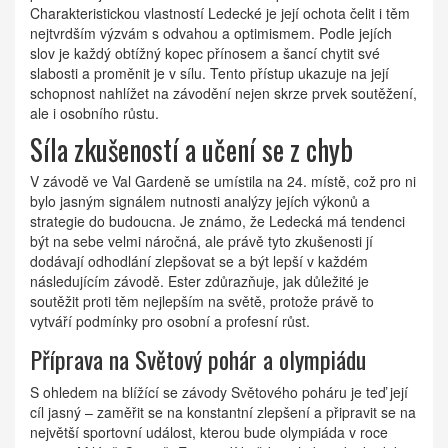
Charakteristickou vlastností Ledecké je její ochota čelit i těm
nejtvrdším výzvám s odvahou a optimismem. Podle jejích
slov je každý obtížný kopec přínosem a šancí chytit své
slabosti a proměnit je v sílu. Tento přístup ukazuje na její
schopnost nahlížet na závodění nejen skrze prvek soutěžení,
ale i osobního růstu.
Síla zkušeností a učení se z chyb
V závodě ve Val Gardeně se umístila na 24. místě, což pro ni
bylo jasným signálem nutnosti analýzy jejích výkonů a
strategie do budoucna. Je známo, že Ledecká má tendenci
být na sebe velmi náročná, ale právě tyto zkušenosti jí
dodávají odhodlání zlepšovat se a být lepší v každém
následujícím závodě. Ester zdůrazňuje, jak důležité je
soutěžit proti těm nejlepším na světě, protože právě to
vytváří podmínky pro osobní a profesní růst.
Příprava na Světový pohár a olympiádu
S ohledem na blížící se závody Světového poháru je teď její
cíl jasný – zaměřit se na konstantní zlepšení a připravit se na
největší sportovní událost, kterou bude olympiáda v roce