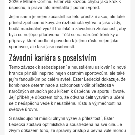
2026 v Miláně-Cortině. Ester vidí každou chybu jako krok k
úspěchu, a právě tato mentalita ji pohání vpřed.
Jejím snem je nejen zúčastnit se této prestižní akce, ale také
přinést zpět cenné kovy. Je rozhodnutá vytrvat a jako vždy,
hodlá maximálně využít tréninků a závodních zkušeností, aby
byla co nejlépe připravena. Těší se na náročné tréninky a
přípravy, které podle ní povedou k jejímu růstu nejen jako
sportovce, ale také jako osobnosti.
Závodní kariéra s poselstvím
Tento závazek k sebezlepšení a neustálému usilování o nové
hranice přináší inspiraci nejen ostatním sportovcům, ale také
jejím fanouškům po celém světě. Ester Ledecká dokazuje, že
kombinace determinace a schopnosti vidět příležitosti v
náročných situacích jsou klíčem k úspěchu ve sportu i životě.
Její příběh je důkazem toho, že odvaha čelit výzvám a učení
se z neúspěchů vede k neustálému růstu a výjimečnosti na
světové úrovni.
S následujícími měsíci plnými výzev a příležitostí, Ester
Ledecká zůstává optimistická a soustředěná na své cíle. Je
živým důkazem toho, že správný přístup a pevná vůle mohou