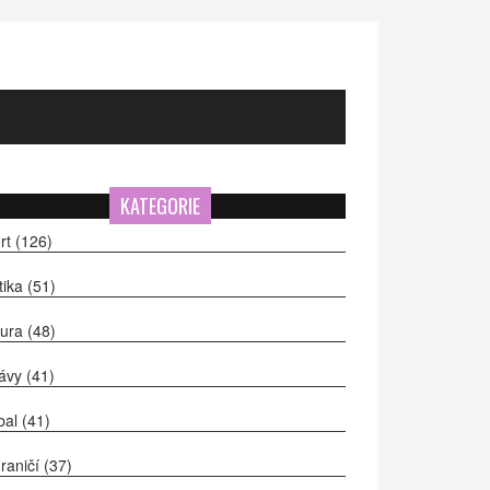
KATEGORIE
rt
(126)
itika
(51)
tura
(48)
ávy
(41)
bal
(41)
raničí
(37)