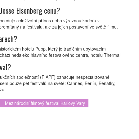
 Jesse Eisenberg cenu?
 oceňuje celoživotní přínos nebo výraznou kariéru v
romítaný na festivalu, ale za jejich postavení ve světě filmu.
Varech?
istorickém hotelu Pupp, který je tradičním ubytovacím
achází nedaleko hlavního festivalového centra, hotelu Thermal.
ival?
ukčních společností (FIAPF) označuje nespecializované
ří sem pouze pět festivalů na světě: Cannes, Berlín, Benátky,
že.
Mezinárodní filmový festival Karlovy Vary