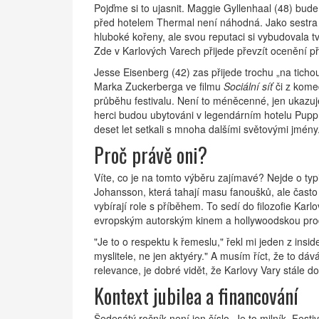
Pojďme si to ujasnit. Maggie Gyllenhaal (48) bude 
před
hotelem Thermal
není náhodná. Jako sestra 
hluboké kořeny, ale svou reputaci si vybudovala t
Zde v Karlových Varech přijede převzít ocenění pří
Jesse Eisenberg (42) zas přijede trochu „na tichou
Marka Zuckerberga ve filmu
Sociální síť
či z kome
průběhu festivalu. Není to méněcenné, jen ukazuje,
herci budou ubytováni v legendárním
hotelu Pupp
deset let setkali s mnoha dalšími světovými jmény
Proč právě oni?
Víte, co je na tomto výběru zajímavé? Nejde o ty
Johansson, která tahají masu fanoušků, ale často 
vybírají role s příběhem. To sedí do filozofie Ka
evropským autorským kinem a hollywoodskou pro
"Je to o respektu k řemeslu," řekl mi jeden z ins
myslitele, ne jen aktyéry." A musím říct, že to dáv
relevance, je dobré vidět, že Karlovy Vary stále doká
Kontext jubilea a financování
Šedesátý ročník není jen číslo. Je to milník. Fest