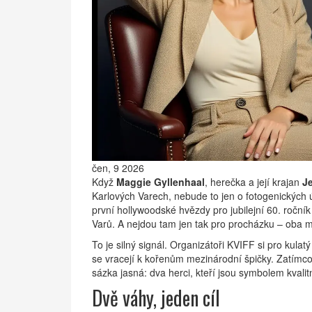
čen, 9 2026
Když
Maggie Gyllenhaal
,
herečka
a její krajan
J
Karlových Varech, nebude to jen o fotogenických 
první hollywoodské hvězdy pro jubilejní 60. roční
Varů
. A nejdou tam jen tak pro procházku – oba ma
To je silný signál. Organizátoři
KVIFF
si pro kulatý
se vracejí k kořenům mezinárodní špičky. Zatímco m
sázka jasná: dva herci, kteří jsou symbolem kvali
Dvě váhy, jeden cíl