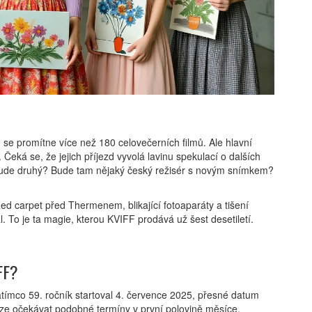
se promítne více než 180 celovečerních filmů. Ale hlavní
 Čeká se, že jejich příjezd vyvolá lavinu spekulací o dalších
 bude druhý? Bude tam nějaký český režisér s novým snímkem?
 Red carpet před Thermenem, blikající fotoaparáty a tišení
 To je ta magie, kterou KVIFF prodává už šest desetiletí.
FF?
atímco 59. ročník startoval 4. července 2025, přesné datum
 lze očekávat podobné termíny v první polovině měsíce.