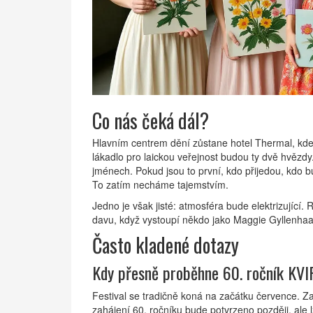
Co nás čeká dál?
Hlavním centrem dění zůstane hotel Thermal, kde 
lákadlo pro laickou veřejnost budou ty dvě hvězdy.
jménech. Pokud jsou to první, kdo přijedou, kdo
To zatím necháme tajemstvím.
Jedno je však jisté: atmosféra bude elektrizující.
davu, když vystoupí někdo jako Maggie Gyllenhaal.
Často kladené dotazy
Kdy přesně proběhne 60. ročník KVI
Festival se tradičně koná na začátku července. Z
zahájení 60. ročníku bude potvrzeno později, ale