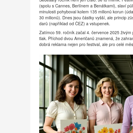
(spolu s Cannes, Berlínem a Benátkami), slaví půl 
minulosti pohyboval kolem 135 milionů korun (údaj 
30 milionů). Dnes jsou částky vyšší, ale princip 
darů (například od ČEZ) a vstupenek.
Zatímco 59. ročník začal 4. července 2025 živým
tlak. Příchod dvou Američanů znamená, že zahran
dobrá reklama nejen pro festival, ale pro celé měs