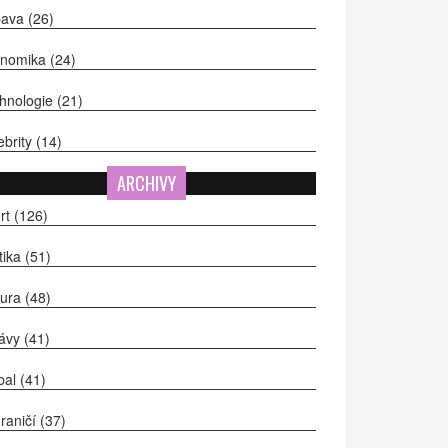
bava
(26)
onomika
(24)
hnologie
(21)
ebrity
(14)
ARCHIVY
rt
(126)
itika
(51)
tura
(48)
ávy
(41)
bal
(41)
raničí
(37)