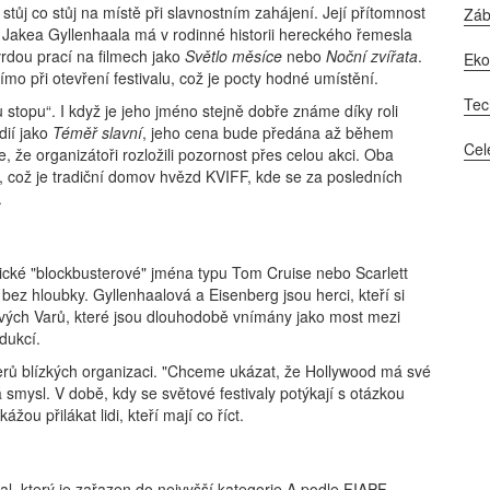
stůj co stůj na místě při slavnostním zahájení. Její přítomnost
Zá
Jakea Gyllenhaala má v rodinné historii hereckého řemesla
vrdou prací na filmech jako
Světlo měsíce
nebo
Noční zvířata
.
Ek
mo při otevření festivalu, což je pocty hodné umístění.
Tec
 stopu“. I když je jeho jméno stejně dobře známe díky roli
dií jako
Téměř slavní
, jeho cena bude předána až během
Cel
 že organizátoři rozložili pozornost přes celou akci. Oba
, což je tradiční domov hvězd KVIFF, kde se za posledních
.
pické "blockbusterové" jména typu Tom Cruise nebo Scarlett
bez hloubky. Gyllenhaalová a Eisenberg jsou herci, kteří si
rlových Varů, které jsou dlouhodobě vnímány jako most mezi
dukcí.
iderů blízkých organizaci. "Chceme ukázat, že Hollywood má své
á smysl. V době, kdy se světové festivaly potýkají s otázkou
žou přilákat lidi, kteří mají co říct.
ival, který je zařazen do nejvyšší kategorie A podle FIAPF