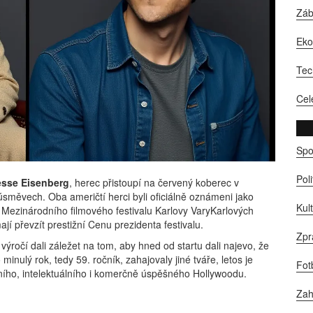
Zá
Ek
Tec
Cel
Spo
Pol
esse Eisenberg
,
herec
přistoupí na červený koberec v
úsměvech. Oba američtí herci byli oficiálně oznámeni jako
Kul
k
Mezinárodního filmového festivalu Karlovy Vary
Karlových
jí převzít prestižní Cenu prezidenta festivalu.
Zpr
 výročí dali záležet na tom, aby hned od startu dali najevo, že
inulý rok, tedy 59. ročník, zahajovaly jiné tváře, letos je
Fot
tního, intelektuálního i komerčně úspěšného Hollywoodu.
Zah