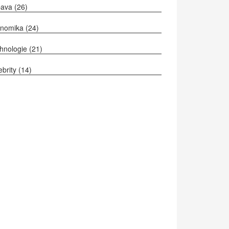
bava
(26)
onomika
(24)
hnologie
(21)
ebrity
(14)