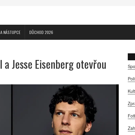
CA NÁSTUPCE
DŮCHOD 2026
l a Jesse Eisenberg otevřou
Spo
Pol
Kul
Zpr
Fot
Zah