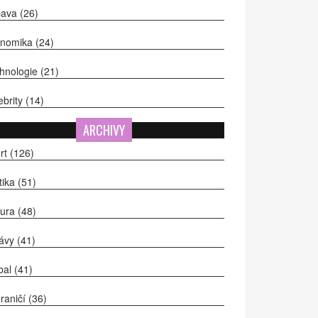
bava
(26)
onomika
(24)
hnologie
(21)
ebrity
(14)
ARCHIVY
rt
(126)
itika
(51)
tura
(48)
ávy
(41)
bal
(41)
raničí
(36)