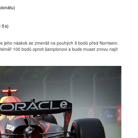
pionátu)
 5 s)
ale jeho náskok se zmenšil na pouhých 9 bodů před Norrisem.
cí téměř 100 bodů oproti šampionovi a bude muset znovu najít