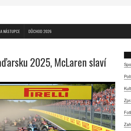
CA NÁSTUPCE
DŮCHOD 2026
aďarsku 2025, McLaren slaví
Spo
Pol
Kul
Zpr
Fot
Zah