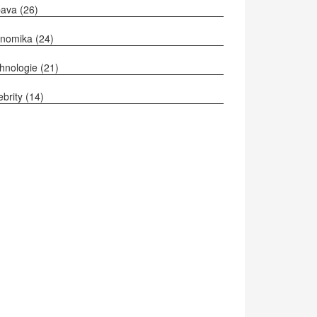
bava
(26)
onomika
(24)
hnologie
(21)
ebrity
(14)