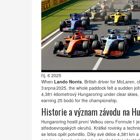
říj, 6 2025
When
Lando Norris
, British driver for
McLaren
, c
3 srpna 2025, the whole paddock felt a sudden jolt
4,381‑kilometrový
Hungaroring
under clear skies, 
earning 25 bodů for the championship.
Historie a význam závodu na H
Hungaroring hostil první Velkou cenu Formule 1 je
středoevropských okruhů. Krátké rovinky a techn
se letos opět potvrdilo. Díky své délce 4,381 km 