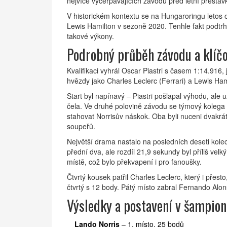
nejvíce vyčerpávajících závodů před letní přestáv
V historickém kontextu se na Hungaroringu letos ode
Lewis Hamilton
v sezoně 2020. Tenhle fakt podtrhu
takové výkony.
Podrobný průběh závodu a klí
Kvalifikaci vyhrál
Oscar Piastri
s časem 1:14.916, j
hvězdy jako
Charles Leclerc
(Ferrari) a
Lewis Ham
Start byl napínavý – Piastri pošlapal výhodu, ale u
čela. Ve druhé polovině závodu se týmový kolega z
stahovat Norrisův náskok. Oba byli nuceni dvakrá
soupeřů.
Největší drama nastalo na posledních deseti kole
přední dva, ale rozdíl 21,9 sekundy byl příliš velk
místě, což bylo překvapení i pro fanoušky.
Čtvrtý kousek patřil
Charles Leclerc
, který i přes
čtvrtý s 12 body. Pátý místo zabral
Fernando Alon
Výsledky a postavení v šampion
Lando Norris
– 1. místo, 25 bodů