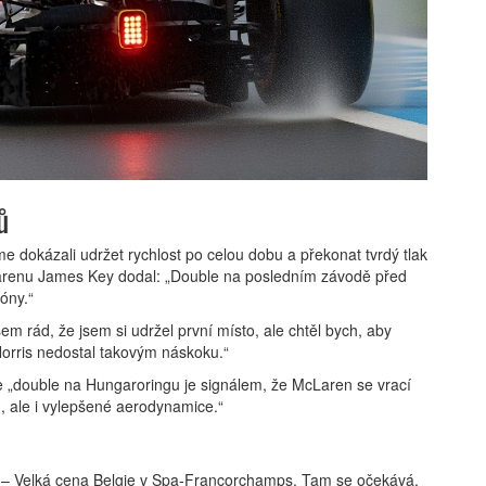
ů
me dokázali udržet rychlost po celou dobu a překonat tvrdý tlak
Larenu
James Key
dodal: „Double na posledním závodě před
óny.“
sem rád, že jsem si udržel první místo, ale chtěl bych, aby
 Norris nedostal takovým náskoku.“
 „double na Hungaroringu je signálem, že McLaren se vrací
, ale i vylepšené aerodynamice.“
 – Velká cena Belgie v Spa‑Francorchamps. Tam se očekává,