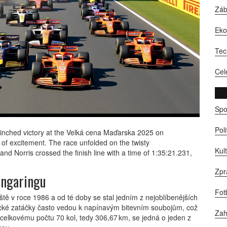
Zá
Ek
Tec
Cel
Spo
Pol
linched victory at the
Velká cena Maďarska 2025
on
 of excitement. The race unfolded on the twisty
Kul
and Norris crossed the finish line with a time of 1:35:21.231,
Zpr
ungaringu
Fot
ště v roce 1986 a od té doby se stal jedním z nejoblíbenějších
ické zatáčky často vedou k napínavým bitevním soubojům, což
Zah
a celkovému počtu 70 kol, tedy 306,67 km, se jedná o jeden z