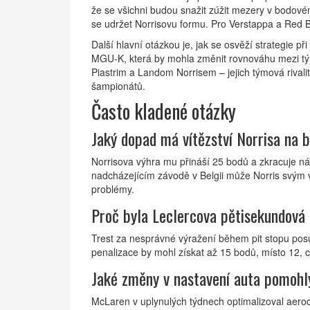
že se všichni budou snažit zúžit mezery v bodov
se udržet Norrisovu formu. Pro Verstappa a Red Bul
Další hlavní otázkou je, jak se osvěží strategie 
MGU‑K, která by mohla změnit rovnováhu mezi tým
Piastrim a Landom Norrisem – jejich týmová rivali
šampionátů.
Často kladené otázky
Jaký dopad má vítězství Norrisa na b
Norrisova výhra mu přináší 25 bodů a zkracuje n
nadcházejícím závodě v Belgii může Norris svým v
problémy.
Proč byla Leclercova pětisekundová 
Trest za nesprávné výražení během pit stopu pos
penalizace by mohl získat až 15 bodů, místo 12, což
Jaké změny v nastavení auta pomohl
McLaren v uplynulých týdnech optimalizoval aerody