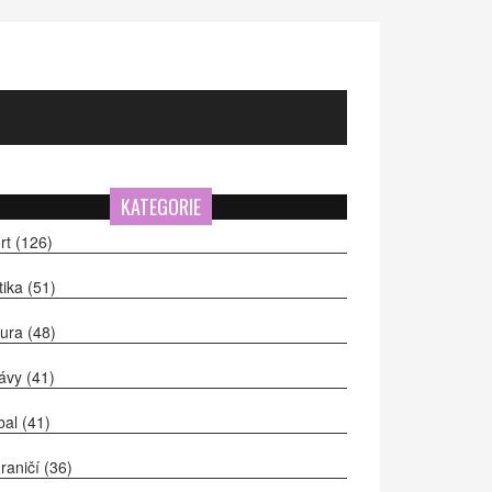
KATEGORIE
rt
(126)
itika
(51)
tura
(48)
ávy
(41)
bal
(41)
raničí
(36)