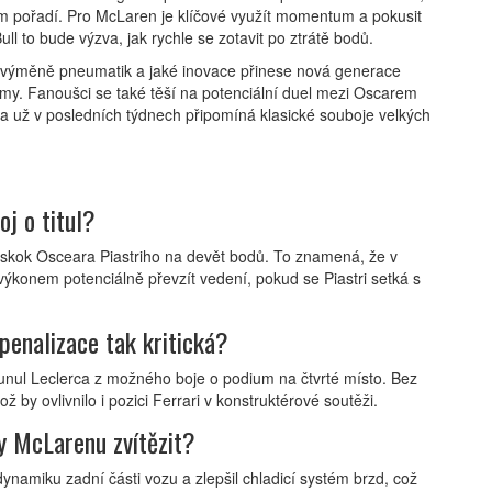
ém pořadí. Pro McLaren je klíčové využít momentum a pokusit
l to bude výzva, jak rychle se zotavit po ztrátě bodů.
při výměně pneumatik a jaké inovace přinese nová generace
y. Fanoušci se také těší na potenciální duel mezi Oscarem
ta už v posledních týdnech připomíná klasické souboje velkých
oj o titul?
áskok Osceara Piastriho na devět bodů. To znamená, že v
ýkonem potenciálně převzít vedení, pokud se Piastri setká s
penalizace tak kritická?
unul Leclerca z možného boje o podium na čtvrté místo. Bez
 by ovlivnilo i pozici Ferrari v konstruktérové soutěži.
y McLarenu zvítězit?
namiku zadní části vozu a zlepšil chladicí systém brzd, což