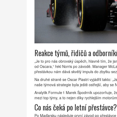
Reakce týmů, řidičů a odborník
„Je to pro nás obrovský úspěch, hlavně tím, že js
od Oscara,“ řekl Norris po závodě. Manager Mc
přestávkou nám dává skvělý impuls do zbytku sez
Na druhé straně se Oscar Piastri vyjádřil takto: „J
naše týmová strategie byla ještě ostřejší, aby se
Analytik Formule 1
Marek Špodrník
upozorňuje, že
mezi top týmy, a to nejen díky rychlejším motorům
Co nás čeká po letní přestávce?
Po Maďarsku následuje první závod po přestávce