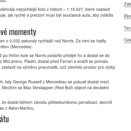
kou.
Zá
hrála nejrychlejší kolo v historii – 1:16.627, které nastavil
je, jak rychlé a precizní musí být současná auta, aby zvládla
Ek
Tec
čové momenty
Cel
en o 0,032 sekundy rychlejší než Norris. Za nimi se řadily
ilton
(Mercedes).
ž po třetím kole se Norris podařilo předjet ho a dostat se do
 McLarenu, Piastri, dostal před Ferrari a snažil se pomalu
t zastavit na výměnu pneumatik, což otevřelo prostor pro útoky
ch, kdy
George Russell
z Mercedesu se pokusil dostat mezi
ý. Mezitím se
Max Verstappen
(Red Bull) objevil na devátém
to, že dostal během závodu pětisekundovou penalizaci, skončil
so
z Aston Martinu.
átu