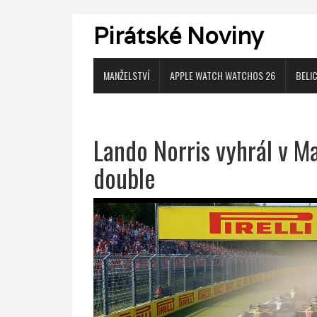
Pirátské Noviny
MANŽELSTVÍ
APPLE WATCH WATCHOS 26
BELI
Lando Norris vyhrál v M
double