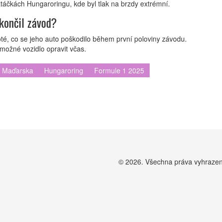
atáčkách Hungaroringu, kde byl tlak na brzdy extrémní.
končil závod?
é, co se jeho auto poškodilo během první poloviny závodu.
možné vozidlo opravit včas.
a Maďarska
Hungaroring
Formule 1 2025
© 2026. Všechna práva vyhraze