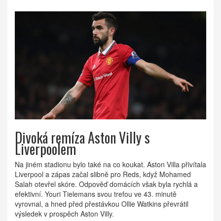
Divoká remíza Aston Villy s
Liverpoolem
Na jiném stadionu bylo také na co koukat. Aston Villa přivítala
Liverpool a zápas začal slibně pro Reds, když Mohamed
Salah otevřel skóre. Odpověď domácích však byla rychlá a
efektivní. Youri Tielemans svou trefou ve 43. minutě
vyrovnal, a hned před přestávkou Ollie Watkins převrátil
výsledek v prospěch Aston Villy.