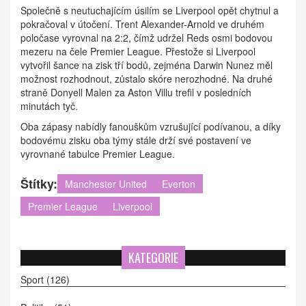
Společně s neutuchajícím úsilím se Liverpool opět chytnul a
pokračoval v útočení. Trent Alexander-Arnold ve druhém
poločase vyrovnal na 2:2, čímž udržel Reds osmi bodovou
mezeru na čele Premier League. Přestože si Liverpool
vytvořil šance na zisk tří bodů, zejména Darwin Nunez měl
možnost rozhodnout, zůstalo skóre nerozhodné. Na druhé
straně Donyell Malen za Aston Villu trefil v posledních
minutách tyč.
Oba zápasy nabídly fanouškům vzrušující podívanou, a díky
bodovému zisku oba týmy stále drží své postavení ve
vyrovnané tabulce Premier League.
Štítky:
Manchester United
Everton
Premier League
Liverpool
KATEGORIE
Sport
(126)