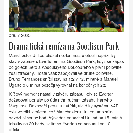
bře, 7 2025
Dramatická remíza na Goodison Park
Manchester United ukázal nezlomnost a otočil nepříznivý
stav v zápase s Evertonem na Goodison Park, když se zápas
po gólech Beto a Abdoulayeho Doucoureho v první polovině
zdál ztracený. Hosté však zabojovali ve druhé polovině.
Bruno Fernandes snížil stav na 1:2 v 72. minutě a Manuel
Ugarte o 8 minut později vyrovnal na konečných 2:2.
Klíčový moment nastal v závěru zápasu, kdy se Everton
dožadoval penalty po údajném ručním zásahu Harryho
Maguirea. Rozhodčí penaltu nařídili, ale díky systému VAR
byla verdikt zvrácen, což Manchesteru United umožnilo
odvézt si cenný bod. Výsledek ponechal United na 15. místě
tabulky se 30 body, zatímco Everton se posunul na 12.
příčku.