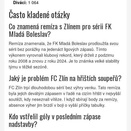
Diváci:
1 064
Často kladené otázky
Co znamená remíza s Zlínem pro sérii FK
Mladá Boleslav?
Remíza znamenala, že FK Mladá Boleslav prodloužila svou
sérii bez porážky na jedenáct ligových zápasů. Tímto
výkonem vyrovnali klubový rekord, který drželi z podzimu
roku 2008 a znovu z roku 2024. Je to známka velké stability
týmu v těžké sezóně.
Jaký je problém FC Zlín na hřištích soupeřů?
FC Zlín trpí dlouhodobou sérií bez výhry venku. Tato remíza
byla jejich devátým zápasem v řadě na cizím hřišti v nejvyšší
soutěži, kdy neseznali vítěze. I když sbírají body za remízy,
absence výher jim brzdí v boji o vyšší příčky tabulky.
Kdo vstřelil góly v posledním zápase
nadstavby?