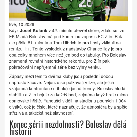
kvě, 10 2026
Když
Josef Kolářík
v 42. minutě otevřel skóre, zdálo se, že
FK Mladá Boleslav
má pod kontrolou zápas s
FC Zlín
. Pak
ale přišla 81. minuta a
Tom Ulbrich
to pro hosty zklidnil na
remízu 1:1. Tento výsledek z nadstavby Chance ligy je pro
oba celky mnohem více než jen bod do tabulky. Pro Boleslav
znamená rovnání historického rekordu, pro Zlín pak
pokračování nepříjemné série bez výhry venku.
Zápasy mezi těmito dvěma kluby jsou poslední dobou
naprosto klíčové. Nejenže se potkávají v lize, ale jejich
vzájemná konfrontace odhaluje jasné trendy: Boleslav hledá
stabilitu a Zlín bojuje za každý bod, zejména když hraje mimo
domovské hřiště. Fanoušci viděli na stadionu pouhých 1 064
diváků, což je číslo, které naznačuje, že atmosféra byla spíše
střízlivá a taktická než slavnostní.
Konec sérii nezdolnosti? Boleslav dělá
historii