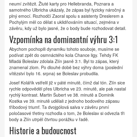
neumí zvítězit. Žluté karty pro Hellebranda, Poznara a
samotného Ulbricha ukázaly, že zápas byl fyzicky náročný a
plný emocí. Rozhodčí Zaoral spolu s asistenty Dreslerem a
Pochylým měl co dělat s uklidňováním situací, zejména v
závěru, kdy už bylo jasné, že o body bude rozhodovat detail.
Vzpomínka na dominantní výhru 3:1
Abychom pochopili dynamiku tohoto souboje, musíme se
podívat zpět do osmnáctého kola Chance ligy. Tehdy
FK
Mladá Boleslav
zdolala Zlín jasně 3:1. Byl to zápas, který
znamenal zlom. Po dlouhé době bez výhry doma (poslední
vítězství bylo 16. srpna) se Boleslav probudila.
Josef Kolářík vstřelil již v páté minutě, čímž dal tón. Zlín sice
rychle odpověděl přes Ulbricha ve 23. minutě, ale pak nastal
rychlý kontrast. Martin Šubert ve 38. minutě a Dominik
Kostka ve 39. minutě udělali z jednoho bodového zápasu
tříbodový triumf. Ta dvojgólová salva v závěru první
poločasové třetiny rozhodla o tom, že Boleslav si odvezla tři
body a Zlín utrpěl čtvrtou porážku v řadě.
Historie a budoucnost