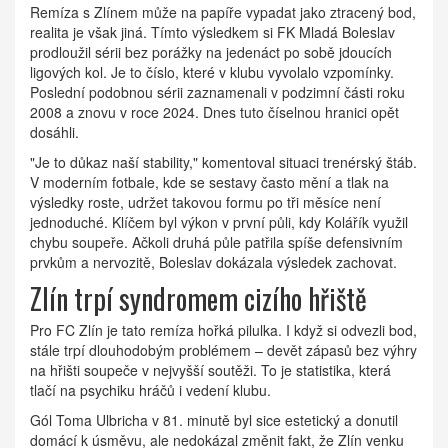
Remíza s Zlínem může na papíře vypadat jako ztracený bod,
realita je však jiná. Tímto výsledkem si
FK Mladá Boleslav
prodloužil sérii bez porážky na jedenáct po sobě jdoucích
ligových kol. Je to číslo, které v klubu vyvolalo vzpomínky.
Poslední podobnou sérii zaznamenali v podzimní části roku
2008 a znovu v roce 2024. Dnes tuto číselnou hranici opět
dosáhli.
"Je to důkaz naší stability," komentoval situaci trenérský štáb.
V moderním fotbale, kde se sestavy často mění a tlak na
výsledky roste, udržet takovou formu po tři měsíce není
jednoduché. Klíčem byl výkon v první půli, kdy Kolářík využil
chybu soupeře. Ačkoli druhá půle patřila spíše defensivním
prvkům a nervozitě, Boleslav dokázala výsledek zachovat.
Zlín trpí syndromem cizího hřiště
Pro
FC Zlín
je tato remíza hořká pilulka. I když si odvezli bod,
stále trpí dlouhodobým problémem – devět zápasů bez výhry
na hřišti soupeče v nejvyšší soutěži. To je statistika, která
tlačí na psychiku hráčů i vedení klubu.
Gól Toma Ulbricha v 81. minutě byl sice estetický a donutil
domácí k úsměvu, ale nedokázal změnit fakt, že Zlín venku