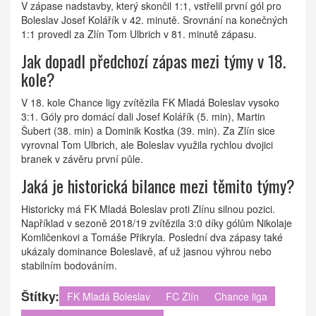
V zápase nadstavby, který skončil 1:1, vstřelil první gól pro
Boleslav Josef Kolářík v 42. minutě. Srovnání na konečných
1:1 provedl za Zlín Tom Ulbrich v 81. minutě zápasu.
Jak dopadl předchozí zápas mezi týmy v 18.
kole?
V 18. kole Chance ligy zvítězila FK Mladá Boleslav vysoko
3:1. Góly pro domácí dali Josef Kolářík (5. min), Martin
Šubert (38. min) a Dominik Kostka (39. min). Za Zlín sice
vyrovnal Tom Ulbrich, ale Boleslav využila rychlou dvojici
branek v závěru první půle.
Jaká je historická bilance mezi těmito týmy?
Historicky má FK Mladá Boleslav proti Zlínu silnou pozici.
Například v sezoně 2018/19 zvítězila 3:0 díky gólům Nikolaje
Komličenkovi a Tomáše Přikryla. Poslední dva zápasy také
ukázaly dominance Boleslavě, ať už jasnou výhrou nebo
stabilním bodováním.
Štítky:
FK Mladá Boleslav
FC Zlín
Chance liga