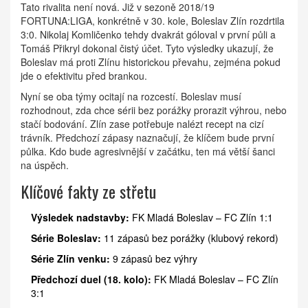
Tato rivalita není nová. Již v sezoně 2018/19
FORTUNA:LIGA, konkrétně v 30. kole, Boleslav Zlín rozdrtila
3:0. Nikolaj Komličenko tehdy dvakrát góloval v první půli a
Tomáš Přikryl dokonal čistý účet. Tyto výsledky ukazují, že
Boleslav má proti Zlínu historickou převahu, zejména pokud
jde o efektivitu před brankou.
Nyní se oba týmy ocitají na rozcestí. Boleslav musí
rozhodnout, zda chce sérii bez porážky prorazit výhrou, nebo
stačí bodování. Zlín zase potřebuje nalézt recept na cizí
trávník. Předchozí zápasy naznačují, že klíčem bude první
půlka. Kdo bude agresivnější v začátku, ten má větší šanci
na úspěch.
Klíčové fakty ze střetu
Výsledek nadstavby:
FK Mladá Boleslav – FC Zlín 1:1
Série Boleslav:
11 zápasů bez porážky (klubový rekord)
Série Zlín venku:
9 zápasů bez výhry
Předchozí duel (18. kolo):
FK Mladá Boleslav – FC Zlín
3:1