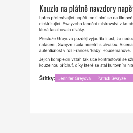
Kouzlo na plátně navzdory napě
I přes přetrvávající napětí mezi nimi se na filmov
elektrizující. Swayzeho taneční mistrovství v ko
která fascinovala diváky.
Přestože Greyová později vyjádřila lítost, že ned
natáčení, Swayze zcela nešetřil s chválou. Vícená
autentičnost v roli Frances ‘Baby’ Housemanové.
Jejich komplexní vztah tak sice kontrastoval se sž
kouzelnou příchuť, díky které se stal kultovním h
Štítky:
Jennifer Greyová
Patrick Swayze