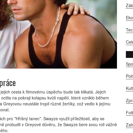
Zá
Ek
Tec
Cel
Spo
Pol
upráce
Kul
 jejich cesta k filmovému úspěchu bude tak klikatá. Jejich
ocitla na pokraji kolapsu kvůli napětí, které vzniklo během
Zpr
reyovou neustále tropil různé žertíky, což vedlo k jejímu
ovat.
Fot
 pro *Hříšný tanec*. Swayze využil příležitosti, aby se
ě probudil v Greyové důvěru, že Swayze bere svou roli vážně
Zah
ného.