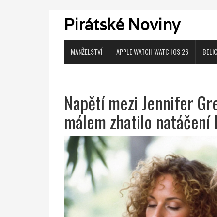
Pirátské Noviny
MANŽELSTVÍ
APPLE WATCH WATCHOS 26
BELI
Napětí mezi Jennifer G
málem zhatilo natáčení 