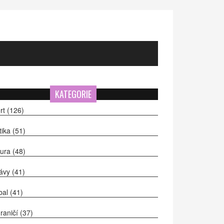
KATEGORIE
rt
(126)
itika
(51)
tura
(48)
ávy
(41)
bal
(41)
raničí
(37)