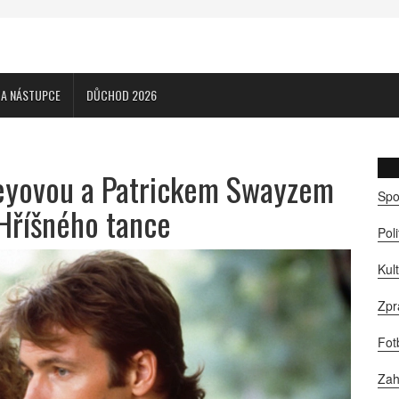
CA NÁSTUPCE
DŮCHOD 2026
reyovou a Patrickem Swayzem
Spo
Hříšného tance
Pol
Kul
Zpr
Fot
Zah