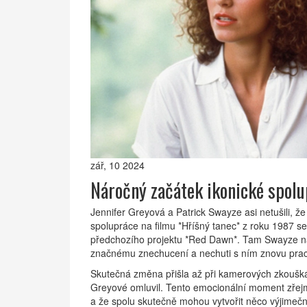
zář, 10 2024
Náročný začátek ikonické spol
Jennifer Greyová a Patrick Swayze asi netušili, že
spolupráce na filmu *Hříšný tanec* z roku 1987 se 
předchozího projektu *Red Dawn*. Tam Swayze na G
značnému znechucení a nechuti s ním znovu prac
Skutečná změna přišla až při kamerových zkouškách
Greyové omluvil. Tento emocionální moment zřejm
a že spolu skutečně mohou vytvořit něco výjimeč