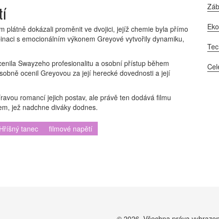
Zá
tí
Ek
ém plátně dokázali proměnit ve dvojici, jejíž chemie byla přímo
mbinaci s emocionálním výkonem Greyové vytvořily dynamiku,
Tec
ocenila Swayzeho profesionalitu a osobní přístup během
Cel
sobně ocenil Greyovou za její herecké dovednosti a její
íravou romancí jejich postav, ale právě ten dodává filmu
item, jež nadchne diváky dodnes.
Hříšný tanec
filmové napětí
© 2026. Všechna práva vyhraze