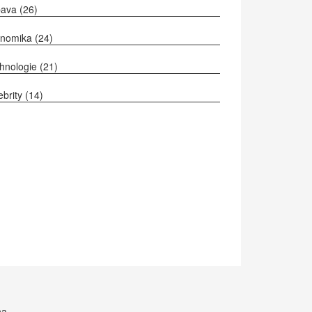
bava
(26)
onomika
(24)
hnologie
(21)
ebrity
(14)
na.