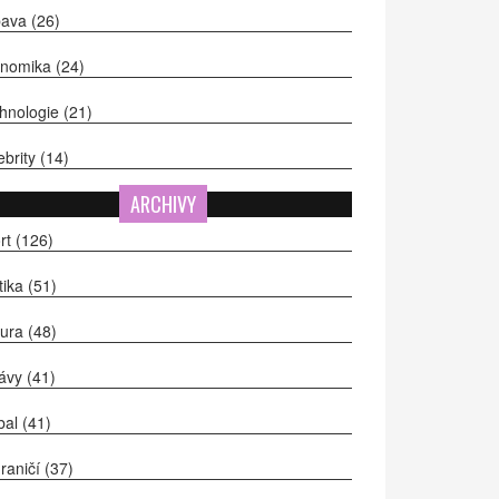
bava
(26)
onomika
(24)
hnologie
(21)
ebrity
(14)
ARCHIVY
rt
(126)
itika
(51)
tura
(48)
ávy
(41)
bal
(41)
raničí
(37)