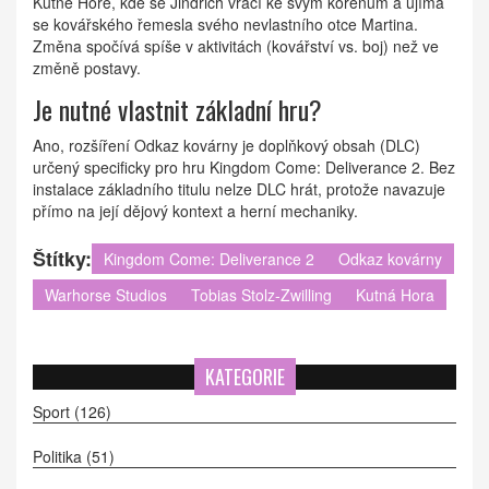
Kutné Hoře, kde se Jindřich vrací ke svým kořenům a ujímá
se kovářského řemesla svého nevlastního otce Martina.
Změna spočívá spíše v aktivitách (kovářství vs. boj) než ve
změně postavy.
Je nutné vlastnit základní hru?
Ano, rozšíření Odkaz kovárny je doplňkový obsah (DLC)
určený specificky pro hru Kingdom Come: Deliverance 2. Bez
instalace základního titulu nelze DLC hrát, protože navazuje
přímo na její dějový kontext a herní mechaniky.
Štítky:
Kingdom Come: Deliverance 2
Odkaz kovárny
Warhorse Studios
Tobias Stolz-Zwilling
Kutná Hora
KATEGORIE
Sport
(126)
Politika
(51)