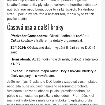
kovářské mechaniky plynule do celkového herního světa bez
nutných lagů nebo bugů, bude to velký úspěch. Na druhou
stranu, pokud by hra trpěla nestabilitou, mohlo by to zatížit
pověst studia.
Časová osa a další kroky
Předvečer Gamescomu:
Oficiální odhalení rozšíření
Odkaz kovárny
s trailerem a detaily o gameplayi.
Září 2024:
Očekávané datum vydání finální verze DLC (9.
září).
Herní obsah:
Až 20 hodin nových misií, dialogů a interakcí
s NPC.
Lokace:
Rozšířená mapa Kutné Hory s novými interiéry a
úkoly spojenými s kovářstvím.
Ještě není jasné, zda toto DLC bude vyžadovat vlastní platbu
nebo zda bude součástí nějakého sezónního průchodu.
Vzhledem k rozsahu obsahu je však pravděpodobné, že
půjde o samostatnou položku v obchodech. Pro hráče, kteří
mají rádi historické simulátory a hluboké roleplaying prvky,
může být tento nápad lákavý. Pro ty, kteří hledají čistou akční