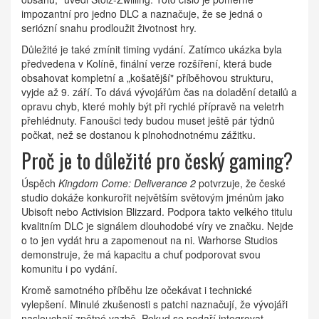
impozantní pro jedno DLC a naznačuje, že se jedná o
seriózní snahu prodloužit životnost hry.
Důležité je také zmínit timing vydání. Zatímco ukázka byla
předvedena v Kolíně, finální verze rozšíření, která bude
obsahovat kompletní a „košatější" příběhovou strukturu,
vyjde až 9. září. To dává vývojářům čas na doladění detailů a
opravu chyb, které mohly být při rychlé přípravě na veletrh
přehlédnuty. Fanoušci tedy budou muset ještě pár týdnů
počkat, než se dostanou k plnohodnotnému zážitku.
Proč je to důležité pro český gaming?
Úspěch
Kingdom Come: Deliverance 2
potvrzuje, že české
studio dokáže konkurořit největším světovým jménům jako
Ubisoft nebo Activision Blizzard. Podpora takto velkého titulu
kvalitním DLC je signálem dlouhodobé víry ve značku. Nejde
o to jen vydát hru a zapomenout na ni. Warhorse Studios
demonstruje, že má kapacitu a chuť podporovat svou
komunitu i po vydání.
Kromě samotného příběhu lze očekávat i technické
vylepšení. Minulé zkušenosti s patchi naznačují, že vývojáři
naslouchají zpětné vazbě. Pokud se podaří integrovat