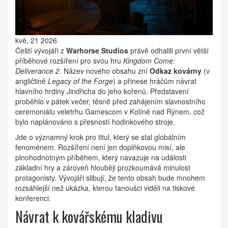
kvě, 21 2026
Čeští vývojáři z
Warhorse Studios
právě odhalili první větší
příběhové rozšíření pro svou hru
Kingdom Come:
Deliverance 2
. Název nového obsahu zní
Odkaz kovárny
(v
angličtině
Legacy of the Forge
) a přinese hráčům návrat
hlavního hrdiny Jindřicha do jeho kořenů. Představení
proběhlo v pátek večer, těsně před zahájením slavnostního
ceremoniálu veletrhu Gamescom v
Kolíně nad Rýnem
, což
bylo naplánováno s přesností hodinkového stroje.
Jde o významný krok pro titul, který se stal globálním
fenoménem. Rozšíření není jen doplňkovou misí, ale
plnohodnotným příběhem, který navazuje na události
základní hry a zároveň hlouběji prozkoumává minulost
protagonisty. Vývojáři slibují, že tento obsah bude mnohem
rozsáhlejší než ukázka, kterou fanoušci viděli na tiskové
konferenci.
Návrat k kovářskému kladivu