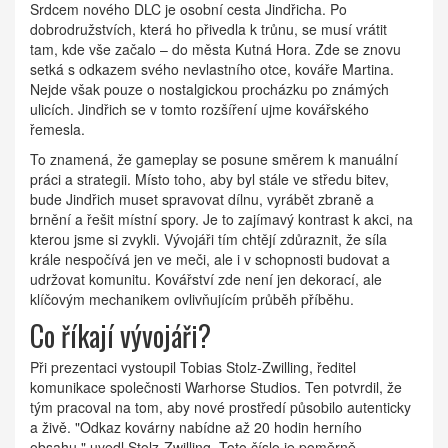
Srdcem nového DLC je osobní cesta Jindřicha. Po
dobrodružstvích, která ho přivedla k trůnu, se musí vrátit
tam, kde vše začalo – do města
Kutná Hora
. Zde se znovu
setká s odkazem svého nevlastního otce, kováře Martina.
Nejde však pouze o nostalgickou procházku po známých
ulicích. Jindřich se v tomto rozšíření ujme kovářského
řemesla.
To znamená, že gameplay se posune směrem k manuální
práci a strategii. Místo toho, aby byl stále ve středu bitev,
bude Jindřich muset spravovat dílnu, vyrábět zbraně a
brnění a řešit místní spory. Je to zajímavý kontrast k akci, na
kterou jsme si zvykli. Vývojáři tím chtějí zdůraznit, že síla
krále nespočívá jen ve meči, ale i v schopnosti budovat a
udržovat komunitu. Kovářství zde není jen dekorací, ale
klíčovým mechanikem ovlivňujícím průběh příběhu.
Co říkají vývojáři?
Při prezentaci vystoupil
Tobias Stolz-Zwilling
,
ředitel
komunikace
společnosti
Warhorse Studios
. Ten potvrdil, že
tým pracoval na tom, aby nové prostředí působilo autenticky
a živě. "Odkaz kovárny nabídne až 20 hodin herního
obsahu," uvedl Stolz-Zwilling. Toto číslo je poměrně