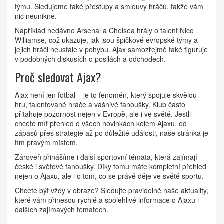
týmu. Sledujeme také přestupy a smlouvy hráčů, takže vám
nic neunikne.
Například nedávno Arsenal a Chelsea hrály o talent Nico
Williamse, což ukazuje, jak jsou špičkové evropské týmy a
jejich hráči neustále v pohybu. Ajax samozřejmě také figuruje
v podobných diskusích o posilách a odchodech.
Proč sledovat Ajax?
Ajax není jen fotbal – je to fenomén, který spojuje skvělou
hru, talentované hráče a vášnivé fanoušky. Klub často
přitahuje pozornost nejen v Evropě, ale i ve světě. Jestli
chcete mít přehled o všech novinkách kolem Ajaxu, od
zápasů přes strategie až po důležité události, naše stránka je
tím pravým místem.
Zároveň přinášíme i další sportovní témata, která zajímají
české i světové fanoušky. Díky tomu máte kompletní přehled
nejen o Ajaxu, ale i o tom, co se právě děje ve světě sportu.
Chcete být vždy v obraze? Sledujte pravidelně naše aktuality,
které vám přinesou rychlé a spolehlivé informace o Ajaxu i
dalších zajímavých tématech.