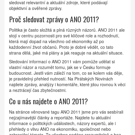
sledovat relevantní a aktuální zdroje, které podávají
objektivní a ověřené zprávy.
Proč sledovat zprávy o ANO 2011?
Politika je často složitá a plná různých názorů. ANO 2011 ale
stojí v centru pozornosti pro své klíčové role a rozhodnutí,
která mají dopad na všechno od ekonomiky až po
každodenní život občanů. Proto je dobré vědět, co tato
strana dělá, jaké má plány a jak reaguje na aktuální situace.
Sledování informací o ANO 2011 vám pomůže udělat si
vlastní názor a rozumět tomu, jak se v Česku formuje
budoucnost. Jestli vám záleží na tom, co se kolem vás děje,
je pravidelný přehled nutností. Na Pirátských Novinách
najdete zprávy, analýzy i komentáře, které jdou rovnou k věci
a neztrácejí čas zbytečnostmi.
Co u nás najdete o ANO 2011?
Na stránce věnované tagu ANO 2011 jsme pro vás sesbírali
nejzajímavější články a reportáže. Najdete tu aktuální
informace o politických událostech, názory expertů, ale i
přehledy o vlivu ANO na ekonomiku, společnost nebo
zahraniční témata. To všechno podáno srozumitelně a bez