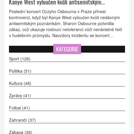
Kanye West vyloučen kvůli antisemitským
poznámkám
Poslední koncert Ozzyho Osbourna v Praze přinesl
kontroverzi, když byl Kanye West vyloučen kvůli nedávným
antisemitským poznámkám. Sharon Osbourne potvrdila
zákaz, což ukazuje rostoucí netoleranci vůči nenávistné řeči
v hudebním průmyslu. Navzdory incidentu se koncert
úspěšně uskutečnil a fanoušci oslavili Ozzyho kariéru. Tour
pokračuje dalšími evropskými i severoamerickými termíny.
KATEGORIE
Sport
(126)
Politika
(51)
Kultura
(48)
Zprávy
(41)
Fotbal
(41)
Zahraničí
(37)
Zábava
(26)