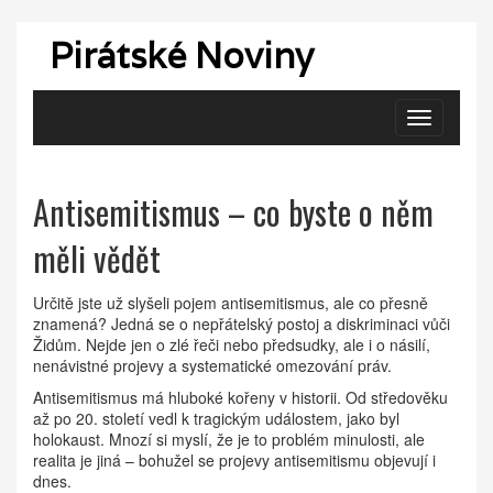
Pirátské Noviny
Zobrazit
navigaci
Antisemitismus – co byste o něm
měli vědět
Určitě jste už slyšeli pojem antisemitismus, ale co přesně
znamená? Jedná se o nepřátelský postoj a diskriminaci vůči
Židům. Nejde jen o zlé řeči nebo předsudky, ale i o násilí,
nenávistné projevy a systematické omezování práv.
Antisemitismus má hluboké kořeny v historii. Od středověku
až po 20. století vedl k tragickým událostem, jako byl
holokaust. Mnozí si myslí, že je to problém minulosti, ale
realita je jiná – bohužel se projevy antisemitismu objevují i
dnes.