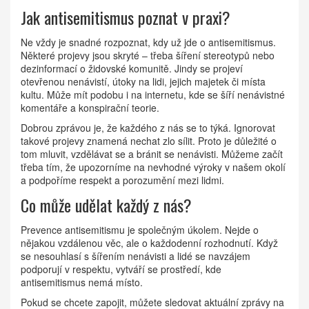
Jak antisemitismus poznat v praxi?
Ne vždy je snadné rozpoznat, kdy už jde o antisemitismus.
Některé projevy jsou skryté – třeba šíření stereotypů nebo
dezinformací o židovské komunitě. Jindy se projeví
otevřenou nenávistí, útoky na lidi, jejich majetek či místa
kultu. Může mít podobu i na internetu, kde se šíří nenávistné
komentáře a konspirační teorie.
Dobrou zprávou je, že každého z nás se to týká. Ignorovat
takové projevy znamená nechat zlo sílit. Proto je důležité o
tom mluvit, vzdělávat se a bránit se nenávisti. Můžeme začít
třeba tím, že upozorníme na nevhodné výroky v našem okolí
a podpoříme respekt a porozumění mezi lidmi.
Co může udělat každý z nás?
Prevence antisemitismu je společným úkolem. Nejde o
nějakou vzdálenou věc, ale o každodenní rozhodnutí. Když
se nesouhlasí s šířením nenávisti a lidé se navzájem
podporují v respektu, vytváří se prostředí, kde
antisemitismus nemá místo.
Pokud se chcete zapojit, můžete sledovat aktuální zprávy na