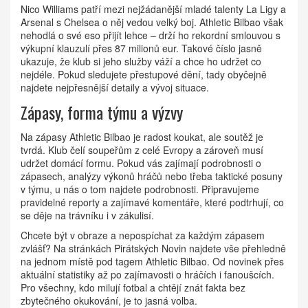
Nico Williams patří mezi nejžádanější mladé talenty La Ligy a
Arsenal s Chelsea o něj vedou velký boj. Athletic Bilbao však
nehodlá o své eso přijít lehce – drží ho rekordní smlouvou s
výkupní klauzulí přes 87 milionů eur. Takové číslo jasně
ukazuje, že klub si jeho služby váží a chce ho udržet co
nejdéle. Pokud sledujete přestupové dění, tady obyčejně
najdete nejpřesnější detaily a vývoj situace.
Zápasy, forma týmu a výzvy
Na zápasy Athletic Bilbao je radost koukat, ale soutěž je
tvrdá. Klub čelí soupeřům z celé Evropy a zároveň musí
udržet domácí formu. Pokud vás zajímají podrobnosti o
zápasech, analýzy výkonů hráčů nebo třeba taktické posuny
v týmu, u nás o tom najdete podrobnosti. Připravujeme
pravidelné reporty a zajímavé komentáře, které podtrhují, co
se děje na trávníku i v zákulisí.
Chcete být v obraze a nepospíchat za každým zápasem
zvlášť? Na stránkách Pirátských Novin najdete vše přehledně
na jednom místě pod tagem Athletic Bilbao. Od novinek přes
aktuální statistiky až po zajímavosti o hráčích i fanoušcích.
Pro všechny, kdo milují fotbal a chtějí znát fakta bez
zbytečného okukování, je to jasná volba.