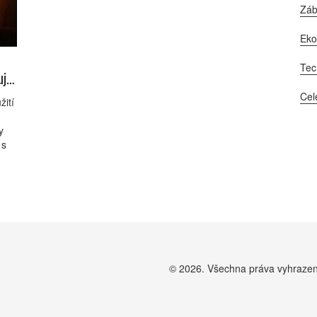
Zá
Ek
Tec
uje
Cel
žití
y
 s
zit
© 2026. Všechna práva vyhraze