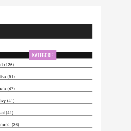
KATEGORIE
rt
(126)
itika
(51)
tura
(47)
ávy
(41)
bal
(41)
raničí
(36)