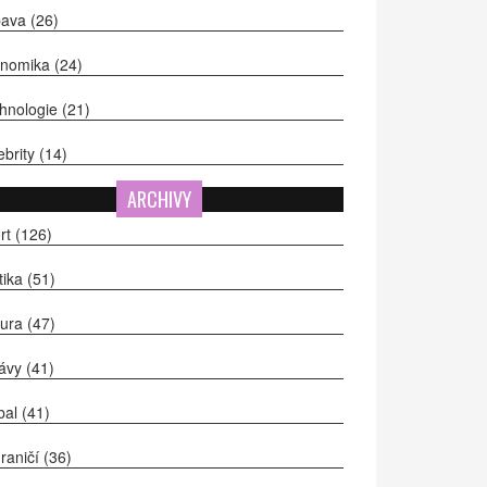
bava
(26)
onomika
(24)
hnologie
(21)
ebrity
(14)
ARCHIVY
rt
(126)
itika
(51)
tura
(47)
ávy
(41)
bal
(41)
raničí
(36)