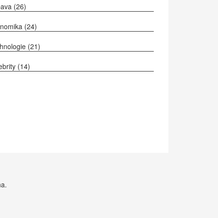
bava
(26)
onomika
(24)
hnologie
(21)
ebrity
(14)
na.