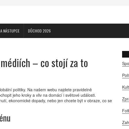
CA NÁSTUPCE
DŮCHOD 2026
médiích – co stojí za to
Spo
Pol
Kul
lobální politiky. Na našem webu najdete pravidelně
opit jeho kroky a vliv na domácí i světové události.
Zpr
odnutí, ekonomické dopady, nebo jen chcete být v obraze, co se
Fot
cénu
Zah