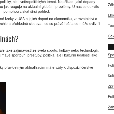
litiky, ale i vnitropolitických témat. Například, jaké dopady
Zá
bo jak reaguje na aktuální globální problémy. U nás se dozvíte
vám pomohou získat širší pohled.
Ek
vné kroky v USA a jejich dopad na ekonomiku, zdravotnictví a
chle a přehledně sledovat, co se právě řeší a co může ovlivnit
Tec
vinách?
Cel
e také zajímavosti ze světa sportu, kultury nebo technologií.
Spo
avé sportovní přestupy, politika, ale i kulturní události jako
Pol
íky pravidelným aktualizacím máte vždy k dispozici čerstvé
Kul
Zpr
Fot
Zah