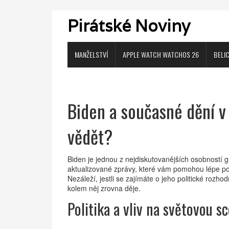
Pirátské Noviny
MANŽELSTVÍ
APPLE WATCH WATCHOS 26
BELI
Biden a současné dění v 
vědět?
Biden je jednou z nejdiskutovanějších osobností g
aktualizované zprávy, které vám pomohou lépe poch
Nezáleží, jestli se zajímáte o jeho politické rozh
kolem něj zrovna děje.
Politika a vliv na světovou s