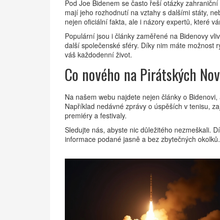
Pod Joe Bidenem se často řeší otázky zahraniční po
mají jeho rozhodnutí na vztahy s dalšími státy, ne
nejen oficiální fakta, ale i názory expertů, které 
Populární jsou i články zaměřené na Bidenovy vli
další společenské sféry. Díky nim máte možnost ry
váš každodenní život.
Co nového na Pirátských No
Na našem webu najdete nejen články o Bidenovi, al
Například nedávné zprávy o úspěších v tenisu, zajím
premiéry a festivaly.
Sledujte nás, abyste nic důležitého nezmeškali. D
informace podané jasně a bez zbytečných okolků.