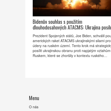
Bidenův souhlas s použitím
dlouhodosahových ATACMS: Ukrajina posil
obranyschopnost proti Rusku
Prezident Spojených států, Joe Biden, schválil pou
amerických raket ATACMS ukrajinskými silami pro
údery na ruském území. Tento krok má strategick
posílit ukrajinskou obranu proti napjatým vztahům
Ruskem, které se zhoršily v kontextu ruského
zapojení severokorejských jednotek do bojů. Toto
rozhodnutí bylo učiněno v přípravě na přechod k
prezidentovi Donaldu Trumpovi, který plánuje ome
podporu Ukrajině.
Menu
O nás