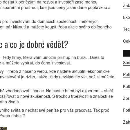
no dostat k penězům na rozvoj a investoři zase mohou
Zá
nsparentní prostředí, kde jsou ceny jasně dané poptávkou a
Ek
u pro investování do domácích společností i některých
en pár kliknutí a můžete koupit třeba akcie svého oblíbeného
Tec
e a co je dobré vědět?
Cel
– tedy firmy, která vám umožní přístup na burzu. Dnes to
Spo
e a můžete vybírat, do čeho investovat.
rávy – třeba z našeho webu, kde najdete aktuální ekonomické
Pol
nvestování je riziko, takže nikdy nevkládejte víc, než si můžete
Kul
době zhodnocovat finance. Nemusíte hned být expertem – stačí
zšiřovat o nové zkušenosti. S trochou trpělivosti a znalostí se
Zpr
ího života.
ovního světa a nechat své peníze pro vás pracovat. Tak proč
Fot
 Praha nabízí?
Zah