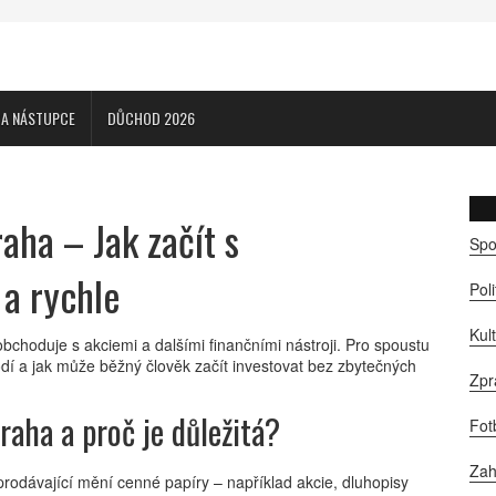
CA NÁSTUPCE
DŮCHOD 2026
aha – Jak začít s
Spo
a rychle
Pol
Kul
bchoduje s akciemi a dalšími finančními nástroji. Pro spoustu
hodí a jak může běžný člověk začít investovat bez zbytečných
Zpr
raha a proč je důležitá?
Fot
Zah
 prodávající mění cenné papíry – například akcie, dluhopisy