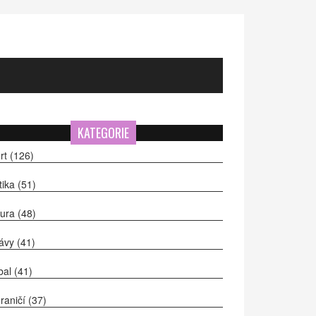
KATEGORIE
rt
(126)
itika
(51)
tura
(48)
ávy
(41)
bal
(41)
raničí
(37)