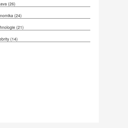
bava
(26)
onomika
(24)
hnologie
(21)
ebrity
(14)