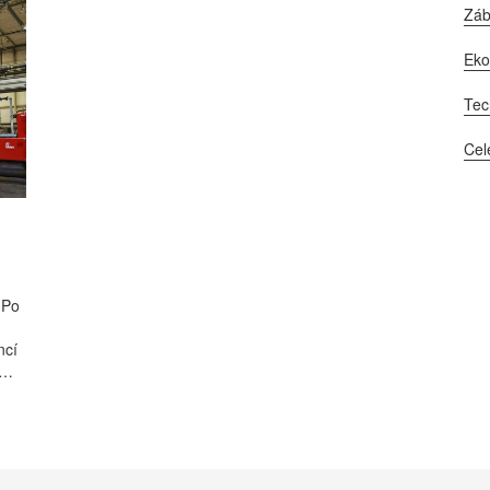
Zá
Ek
Tec
Cel
 Po
ncí