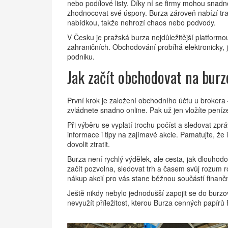
nebo podílové listy. Díky ní se firmy mohou snad
zhodnocovat své úspory. Burza zároveň nabízí tra
nabídkou, takže nehrozí chaos nebo podvody.
V Česku je pražská burza nejdůležitější platformo
zahraničních. Obchodování probíhá elektronicky, j
podniku.
Jak začít obchodovat na burz
První krok je založení obchodního účtu u brokera 
zvládnete snadno online. Pak už jen vložíte peníz
Při výběru se vyplatí trochu počíst a sledovat zp
informace i tipy na zajímavé akcie. Pamatujte, že i
dovolit ztratit.
Burza není rychlý výdělek, ale cesta, jak dlouho
začít pozvolna, sledovat trh a časem svůj rozum ro
nákup akcií pro vás stane běžnou součástí finančn
Ještě nikdy nebylo jednodušší zapojit se do burz
nevyužít příležitost, kterou Burza cenných papírů