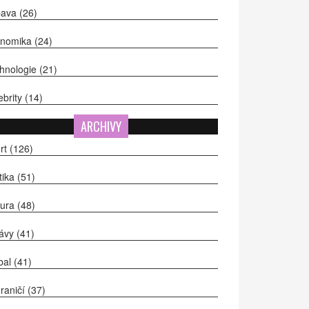
bava
(26)
onomika
(24)
hnologie
(21)
ebrity
(14)
ARCHIVY
rt
(126)
itika
(51)
tura
(48)
ávy
(41)
bal
(41)
raničí
(37)