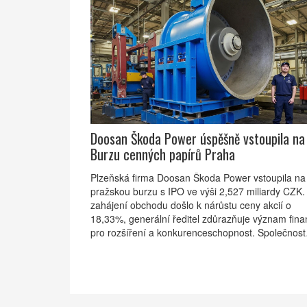
Doosan Škoda Power úspěšně vstoupila na
Burzu cenných papírů Praha
Plzeňská firma Doosan Škoda Power vstoupila na
pražskou burzu s IPO ve výši 2,527 miliardy CZK.
zahájení obchodu došlo k nárůstu ceny akcií o
18,33%, generální ředitel zdůrazňuje význam fina
pro rozšíření a konkurenceschopnost. Společnost
plánuje rozšiřování v oblasti plynových turbín a
projektům jaderných reaktorů.