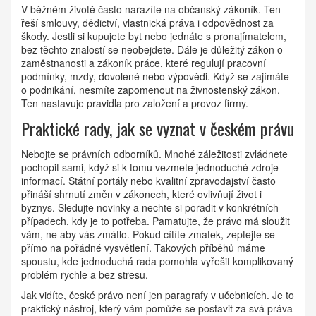
V běžném životě často narazíte na občanský zákoník. Ten
řeší smlouvy, dědictví, vlastnická práva i odpovědnost za
škody. Jestli si kupujete byt nebo jednáte s pronajímatelem,
bez těchto znalostí se neobejdete. Dále je důležitý zákon o
zaměstnanosti a zákoník práce, které regulují pracovní
podmínky, mzdy, dovolené nebo výpovědi. Když se zajímáte
o podnikání, nesmíte zapomenout na živnostenský zákon.
Ten nastavuje pravidla pro založení a provoz firmy.
Praktické rady, jak se vyznat v českém právu
Nebojte se právních odborníků. Mnohé záležitosti zvládnete
pochopit sami, když si k tomu vezmete jednoduché zdroje
informací. Státní portály nebo kvalitní zpravodajství často
přináší shrnutí změn v zákonech, které ovlivňují život i
byznys. Sledujte novinky a nechte si poradit v konkrétních
případech, kdy je to potřeba. Pamatujte, že právo má sloužit
vám, ne aby vás zmátlo. Pokud cítíte zmatek, zeptejte se
přímo na pořádné vysvětlení. Takových příběhů máme
spoustu, kde jednoduchá rada pomohla vyřešit komplikovaný
problém rychle a bez stresu.
Jak vidíte, české právo není jen paragrafy v učebnicích. Je to
praktický nástroj, který vám pomůže se postavit za svá práva