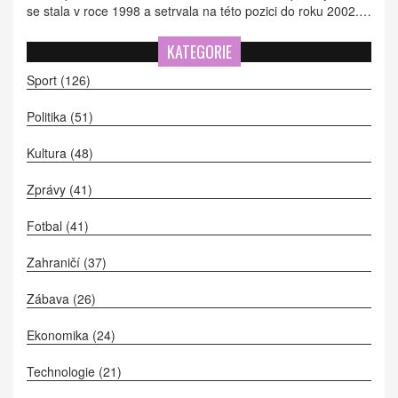
se stala v roce 1998 a setrvala na této pozici do roku 2002.
Po jejím působení jako prezidentka se stala více-
prezidentkou Ústavního soudu a tuto funkci zastávala do
KATEGORIE
roku 2012.
Sport
(126)
Politika
(51)
Kultura
(48)
Zprávy
(41)
Fotbal
(41)
Zahraničí
(37)
Zábava
(26)
Ekonomika
(24)
Technologie
(21)