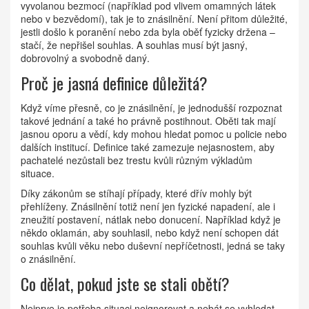
vyvolanou bezmocí (například pod vlivem omamných látek
nebo v bezvědomí), tak je to znásilnění. Není přitom důležité,
jestli došlo k poranění nebo zda byla oběť fyzicky držena –
stačí, že nepřišel souhlas. A souhlas musí být jasný,
dobrovolný a svobodně daný.
Proč je jasná definice důležitá?
Když víme přesně, co je znásilnění, je jednodušší rozpoznat
takové jednání a také ho právně postihnout. Oběti tak mají
jasnou oporu a vědí, kdy mohou hledat pomoc u policie nebo
dalších institucí. Definice také zamezuje nejasnostem, aby
pachatelé nezůstali bez trestu kvůli různým výkladům
situace.
Díky zákonům se stíhají případy, které dřív mohly být
přehlíženy. Znásilnění totiž není jen fyzické napadení, ale i
zneužití postavení, nátlak nebo donucení. Například když je
někdo oklamán, aby souhlasil, nebo když není schopen dát
souhlas kvůli věku nebo duševní nepříčetnosti, jedná se taky
o znásilnění.
Co dělat, pokud jste se stali obětí?
Nejprve je potřeba situaci neignorovat a nebát se vyhledat