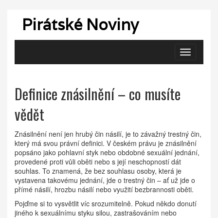
Pirátské Noviny
Zobrazit
navigaci
Definice znásilnění – co musíte
vědět
Znásilnění není jen hrubý čin násilí, je to závažný trestný čin,
který má svou právní definici. V českém právu je znásilnění
popsáno jako pohlavní styk nebo obdobné sexuální jednání,
provedené proti vůli oběti nebo s její neschopností dát
souhlas. To znamená, že bez souhlasu osoby, která je
vystavena takovému jednání, jde o trestný čin – ať už jde o
přímé násilí, hrozbu násilí nebo využití bezbrannosti oběti.
Pojďme si to vysvětlit víc srozumitelně. Pokud někdo donutí
jiného k sexuálnímu styku silou, zastrašováním nebo