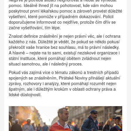
pomoc. Ideálně ihned jít na pohotovost, kde vám mohou
poskytnout první lékařskou pomoc a zároveň provést důležité
vyšetření, které pomůže v případném dokazování. Policii
doporučujeme informovat co nejdříve, protože čím dřív se
začne vyšetřování, tím lépe.
Znalost definice znásilnění je nejen právní věc, ale i ochrana
každého z nás. Důležité je vědět, že pokud se někdo pokusí
překročit vaše hranice bez souhlasu, má to právní následky.
A hlavně – nejste na to sami, existují neziskové organizace i
státní instituce, které pomáhají obětem zvládnout nejen
situaci samotnou, ale i následný proces.
Pokud vás zajímá více o tématu zákonů a trestních případů
spojených se znásilněním, Pirátské Noviny přinášejí aktuální
zprávy, rozhovory i analýzy, které pomáhají rozumět nejen
špatným, ale i důležitým krokům v oblasti ochrany práva a
lidské důstojnosti.