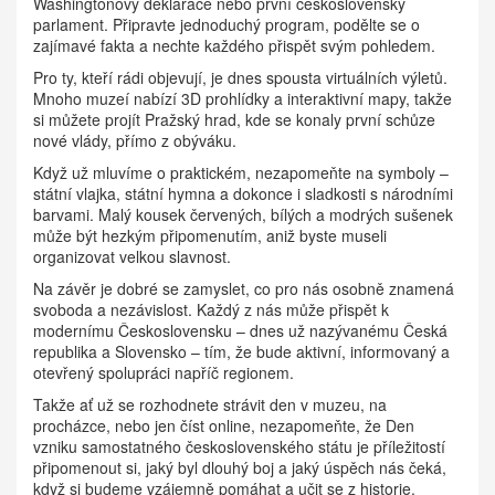
Washingtonovy deklarace nebo první československý
parlament. Připravte jednoduchý program, podělte se o
zajímavé fakta a nechte každého přispět svým pohledem.
Pro ty, kteří rádi objevují, je dnes spousta virtuálních výletů.
Mnoho muzeí nabízí 3D prohlídky a interaktivní mapy, takže
si můžete projít Pražský hrad, kde se konaly první schůze
nové vlády, přímo z obýváku.
Když už mluvíme o praktickém, nezapomeňte na symboly –
státní vlajka, státní hymna a dokonce i sladkosti s národními
barvami. Malý kousek červených, bílých a modrých sušenek
může být hezkým připomenutím, aniž byste museli
organizovat velkou slavnost.
Na závěr je dobré se zamyslet, co pro nás osobně znamená
svoboda a nezávislost. Každý z nás může přispět k
modernímu Československu – dnes už nazývanému Česká
republika a Slovensko – tím, že bude aktivní, informovaný a
otevřený spolupráci napříč regionem.
Takže ať už se rozhodnete strávit den v muzeu, na
procházce, nebo jen číst online, nezapomeňte, že Den
vzniku samostatného československého státu je příležitostí
připomenout si, jaký byl dlouhý boj a jaký úspěch nás čeká,
když si budeme vzájemně pomáhat a učit se z historie.