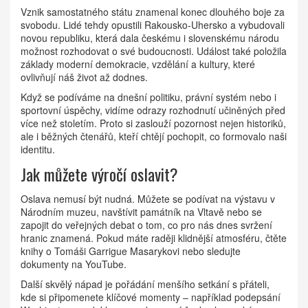
Vznik samostatného státu znamenal konec dlouhého boje za
svobodu. Lidé tehdy opustili Rakousko‑Uhersko a vybudovali
novou republiku, která dala českému i slovenskému národu
možnost rozhodovat o své budoucnosti. Událost také položila
základy moderní demokracie, vzdělání a kultury, které
ovlivňují náš život až dodnes.
Když se podíváme na dnešní politiku, právní systém nebo i
sportovní úspěchy, vidíme odrazy rozhodnutí učiněných před
více než stoletím. Proto si zaslouží pozornost nejen historiků,
ale i běžných čtenářů, kteří chtějí pochopit, co formovalo naši
identitu.
Jak můžete výročí oslavit?
Oslava nemusí být nudná. Můžete se podívat na výstavu v
Národním muzeu, navštívit památník na Vltavě nebo se
zapojit do veřejných debat o tom, co pro nás dnes svržení
hranic znamená. Pokud máte raději klidnější atmosféru, čtěte
knihy o Tomáši Garrigue Masarykovi nebo sledujte
dokumenty na YouTube.
Další skvělý nápad je pořádání menšího setkání s přáteli,
kde si připomenete klíčové momenty – například podepsání