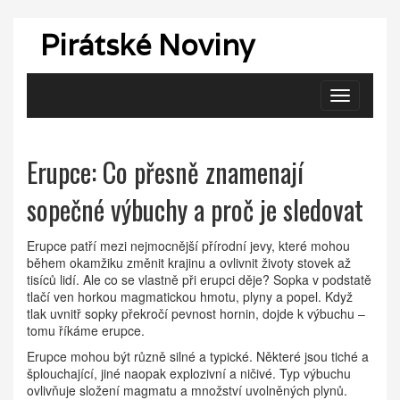
Pirátské Noviny
Zobrazit
navigaci
Erupce: Co přesně znamenají
sopečné výbuchy a proč je sledovat
Erupce patří mezi nejmocnější přírodní jevy, které mohou
během okamžiku změnit krajinu a ovlivnit životy stovek až
tisíců lidí. Ale co se vlastně při erupci děje? Sopka v podstatě
tlačí ven horkou magmatickou hmotu, plyny a popel. Když
tlak uvnitř sopky překročí pevnost hornin, dojde k výbuchu –
tomu říkáme erupce.
Erupce mohou být různě silné a typické. Některé jsou tiché a
šplouchající, jiné naopak explozivní a ničivé. Typ výbuchu
ovlivňuje složení magmatu a množství uvolněných plynů.