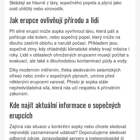
Skládají se hlavně z lávy, sopečného popela a plynů jako
oxid uhličitý nebo sírovodík.
Jak erupce ovlivňují přírodu a lidi
Při silné erupci může sopka vyvrhnout lávu, která pálí a
pohlcuje vše kolem, nebo sopečný popel, který může na
dlouho zastínit oblohu a narušit počasí. Příkladem jsou
sopečné zimy, kdy chladnější klimatické efekty trvají měsíce i
roky. Lidé v oblastech ohrožených erupcemi musejí počítat s
evakuací, ale také s dlouhodobou kontaminací půdy a vody.
Díky moderním měřením, třeba sledováním seismických
otřesů nebo změn v sopečných plynech, umíme před
některými erupcemi varovat. Přesto je sopka stále
nepředvídatelná síla, která nás učí respektu k přírodním
zákonům.
Kde najít aktuální informace o sopečných
erupcích
Zajímá vás situace u konkrétní sopky nebo chcete sledovat
nejnovější zaznamenané události? Doporučujeme sledovat
odborné zdroje, zpravodajské servery a meteorologické či