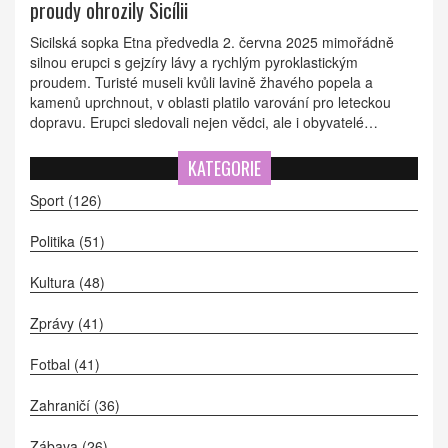
proudy ohrozily Sicílii
Sicilská sopka Etna předvedla 2. června 2025 mimořádně
silnou erupci s gejzíry lávy a rychlým pyroklastickým
proudem. Turisté museli kvůli lavině žhavého popela a
kamenů uprchnout, v oblasti platilo varování pro leteckou
dopravu. Erupci sledovali nejen vědci, ale i obyvatelé
milionového města Katánie.
KATEGORIE
Sport
(126)
Politika
(51)
Kultura
(48)
Zprávy
(41)
Fotbal
(41)
Zahraničí
(36)
Zábava
(26)