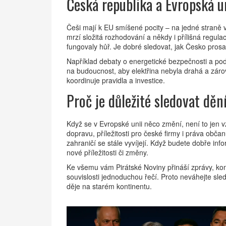
Česká republika a Evropská u
Češi mají k EU smíšené pocity – na jedné straně
mrzí složitá rozhodování a někdy i přílišná regul
fungovaly hůř. Je dobré sledovat, jak Česko prosa
Například debaty o energetické bezpečnosti a podp
na budoucnost, aby elektřina nebyla drahá a zárov
koordinuje pravidla a investice.
Proč je důležité sledovat děn
Když se v Evropské unii něco změní, není to jen vz
dopravu, příležitosti pro české firmy i práva obča
zahraničí se stále vyvíjejí. Když budete dobře info
nové příležitosti či změny.
Ke všemu vám Pirátské Noviny přináší zprávy, kom
souvislosti jednoduchou řečí. Proto neváhejte sle
děje na starém kontinentu.