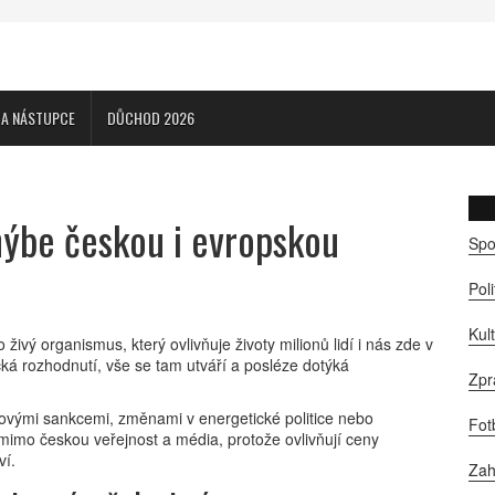
CA NÁSTUPCE
DŮCHOD 2026
hýbe českou i evropskou
Spo
Pol
Kul
 živý organismus, který ovlivňuje životy milionů lidí i nás zde v
ká rozhodnutí, vše se tam utváří a posléze dotýká
Zpr
 novými sankcemi, změnami v energetické politice nebo
Fot
 mimo českou veřejnost a média, protože ovlivňují ceny
ví.
Zah