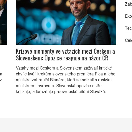
Zá
Ek
Tec
Cel
Krizové momenty ve vztazích mezi Českem a
Slovenskem: Opozice reaguje na názor ČR
Vztahy mezi Českem a Slovenskem zažívají kritické
ra
chvíle kvůli krokům slovenského premiéra Fica a jeho
v
ministra zahraničí Blanára, kteří se setkali s ruským
ministrem Lavrovem. Slovenská opozice ostře
kritizuje, zdůrazňuje proevropské cítění Slováků.