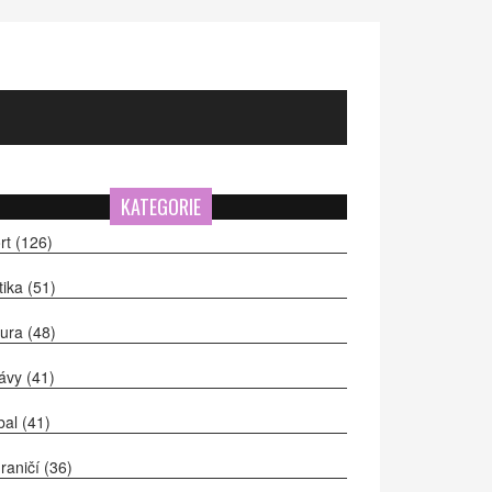
KATEGORIE
rt
(126)
itika
(51)
tura
(48)
ávy
(41)
bal
(41)
raničí
(36)