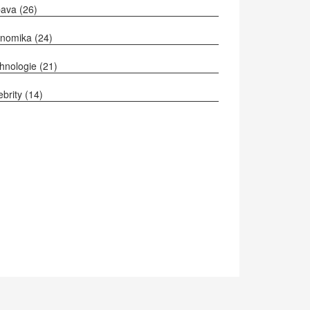
bava
(26)
onomika
(24)
hnologie
(21)
ebrity
(14)