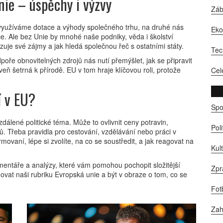
nie – úspěchy i výzvy
Zá
 využíváme dotace a výhody společného trhu, na druhé nás
Ek
ace. Ale bez Unie by mnohé naše podniky, věda i školství
zuje své zájmy a jak hledá společnou řeč s ostatními státy.
Tec
oře obnovitelných zdrojů nás nutí přemýšlet, jak se připravit
eň šetrná k přírodě. EU v tom hraje klíčovou roli, protože
Cel
í v EU?
Spo
dálené politické téma. Může to ovlivnit ceny potravin,
Pol
nů. Třeba pravidla pro cestování, vzdělávání nebo práci v
rmovaní, lépe si zvolíte, na co se soustředit, a jak reagovat na
Kul
entáře a analýzy, které vám pomohou pochopit složitější
Zpr
dovat naši rubriku Evropská unie a být v obraze o tom, co se
Fot
Zah