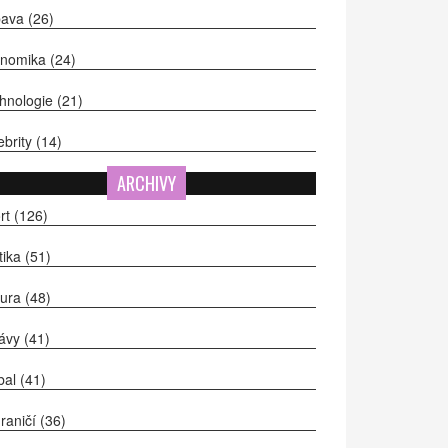
bava
(26)
onomika
(24)
hnologie
(21)
ebrity
(14)
ARCHIVY
rt
(126)
itika
(51)
tura
(48)
ávy
(41)
bal
(41)
raničí
(36)