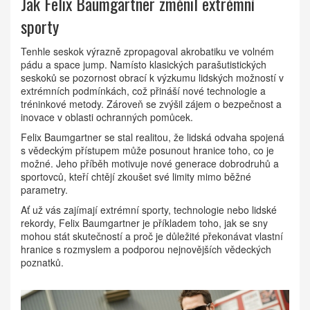
Jak Felix Baumgartner změnil extrémní
sporty
Tenhle seskok výrazně zpropagoval akrobatiku ve volném
pádu a space jump. Namísto klasických parašutistických
seskoků se pozornost obrací k výzkumu lidských možností v
extrémních podmínkách, což přináší nové technologie a
tréninkové metody. Zároveň se zvýšil zájem o bezpečnost a
inovace v oblasti ochranných pomůcek.
Felix Baumgartner se stal realitou, že lidská odvaha spojená
s vědeckým přístupem může posunout hranice toho, co je
možné. Jeho příběh motivuje nové generace dobrodruhů a
sportovců, kteří chtějí zkoušet své limity mimo běžné
parametry.
Ať už vás zajímají extrémní sporty, technologie nebo lidské
rekordy, Felix Baumgartner je příkladem toho, jak se sny
mohou stát skutečností a proč je důležité překonávat vlastní
hranice s rozmyslem a podporou nejnovějších vědeckých
poznatků.