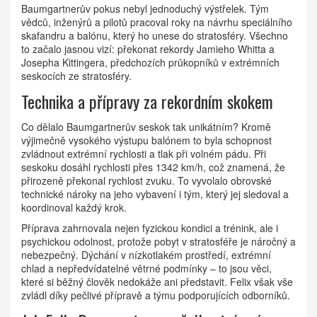
Baumgartnerův pokus nebyl jednoduchý výstřelek. Tým
vědců, inženýrů a pilotů pracoval roky na návrhu speciálního
skafandru a balónu, který ho unese do stratosféry. Všechno
to začalo jasnou vizí: překonat rekordy Jamieho Whitta a
Josepha Kittingera, předchozích průkopníků v extrémních
seskocích ze stratosféry.
Technika a přípravy za rekordním skokem
Co dělalo Baumgartnerův seskok tak unikátním? Kromě
výjimečně vysokého výstupu balónem to byla schopnost
zvládnout extrémní rychlosti a tlak při volném pádu. Při
seskoku dosáhl rychlosti přes 1342 km/h, což znamená, že
přirozeně překonal rychlost zvuku. To vyvolalo obrovské
technické nároky na jeho vybavení i tým, který jej sledoval a
koordinoval každý krok.
Příprava zahrnovala nejen fyzickou kondici a trénink, ale i
psychickou odolnost, protože pobyt v stratosféře je náročný a
nebezpečný. Dýchání v nízkotlakém prostředí, extrémní
chlad a nepředvídatelné větrné podmínky – to jsou věci,
které si běžný člověk nedokáže ani představit. Felix však vše
zvládl díky pečlivé přípravě a týmu podporujících odborníků.