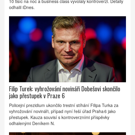
10 tisíc na noc a business class vyvolaly kontroverzi. Detaily
odhalil iDnes.
Filip Turek: vyhrožování novináři Dobešovi skončilo
jako přestupek v Praze 6
Policejní prezidium ukončilo trestní stíhání Filipa Turka za
vyhrožování novináři, případ nyní řeší úřad Praha 6 jako
přestupek. Kauza souvisí s kontroverzními příspěvky
odhalenými Deníkem N.