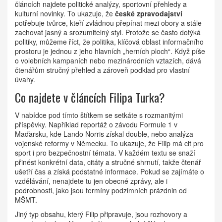
článcích najdete politické analýzy, sportovní přehledy a
kulturní novinky. To ukazuje, že
české zpravodajství
potřebuje tvůrce, kteří zvládnou přepínat mezi obory a stále
zachovat jasný a srozumitelný styl. Protože se často dotýká
politiky, můžeme říct, že
politika
,
klíčová oblast informačního
prostoru
je jednou z jeho hlavních „herních ploch“. Když píše
o volebních kampaních nebo mezinárodních vztazích, dává
čtenářům stručný přehled a zároveň podklad pro vlastní
úvahy.
Co najdete v článcích Filipa Turka?
V nabídce pod tímto štítkem se setkáte s rozmanitými
příspěvky. Například reportáž o závodu Formule 1 v
Maďarsku, kde Lando Norris získal double, nebo analýza
vojenské reformy v Německu. To ukazuje, že Filip má cit pro
sport i pro bezpečnostní témata. V každém textu se snaží
přinést konkrétní data, citáty a stručné shrnutí, takže čtenář
ušetří čas a získá podstatné informace. Pokud se zajímáte o
vzdělávání, nenajdete tu jen obecné zprávy, ale i
podrobnosti, jako jsou termíny podzimních prázdnin od
MŠMT.
Jiný typ obsahu, který Filip připravuje, jsou rozhovory a