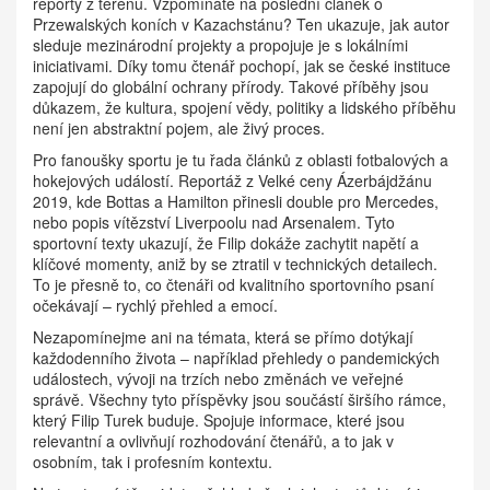
reporty z terénu. Vzpomínáte na poslední článek o
Przewalských koních v Kazachstánu? Ten ukazuje, jak autor
sleduje mezinárodní projekty a propojuje je s lokálními
iniciativami. Díky tomu čtenář pochopí, jak se české instituce
zapojují do globální ochrany přírody. Takové příběhy jsou
důkazem, že
kultura
,
spojení vědy, politiky a lidského příběhu
není jen abstraktní pojem, ale živý proces.
Pro fanoušky sportu je tu řada článků z oblasti fotbalových a
hokejových událostí. Reportáž z Velké ceny Ázerbájdžánu
2019, kde Bottas a Hamilton přinesli double pro Mercedes,
nebo popis vítězství Liverpoolu nad Arsenalem. Tyto
sportovní texty ukazují, že Filip dokáže zachytit napětí a
klíčové momenty, aniž by se ztratil v technických detailech.
To je přesně to, co čtenáři od kvalitního sportovního psaní
očekávají – rychlý přehled a emocí.
Nezapomínejme ani na témata, která se přímo dotýkají
každodenního života – například přehledy o pandemických
událostech, vývoji na trzích nebo změnách ve veřejné
správě. Všechny tyto příspěvky jsou součástí širšího rámce,
který Filip Turek buduje. Spojuje informace, které jsou
relevantní a ovlivňují rozhodování čtenářů, a to jak v
osobním, tak i profesním kontextu.