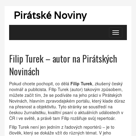
Pirátské Noviny
Zobrazit
navigaci
Filip Turek – autor na Pirátských
Novinách
Pokud chcete pochopit, co dělá
Filip Turek
,
zkušený český
novinář a publicista
.
Filip Turek (autor)
takovým způsobem,
můžete začít tím, že se podíváte na jeho práci v
Pirátských
Novinách
,
hlavním zpravodajském portálu, který klade důraz
na přesnost a objektivitu
. Tyto stránky se soustředí na
českou žurnalistiku
,
kvalitní psaní o aktuálních událostech v
ČR i ve světě
, a právě tam Filip rozšiřuje svůj repertoár.
Filip Turek není jen jedním z řadových reportérů – je to
člověk, který se dokáže vžít do různých témat. V jeho