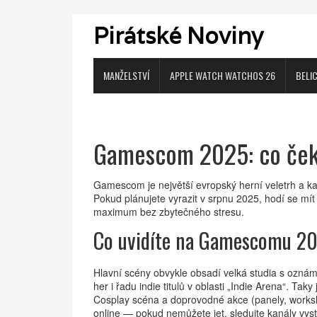
Pirátské Noviny
MANŽELSTVÍ
APPLE WATCH WATCHOS 26
BELI
Gamescom 2025: co čekat
Gamescom je největší evropský herní veletrh a kaž
Pokud plánujete vyrazit v srpnu 2025, hodí se mít p
maximum bez zbytečného stresu.
Co uvidíte na Gamescomu 2
Hlavní scény obvykle obsadí velká studia s oznám
her i řadu indie titulů v oblasti „Indie Arena“. Tak
Cosplay scéna a doprovodné akce (panely, worksh
online — pokud nemůžete jet, sledujte kanály vysta