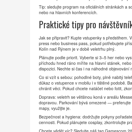
Tip: sledujte program na oficiálních stránkách a 
nebo na hlavních konferencích.
Praktické tipy pro návštěvní
Jak se připravit? Kupte vstupenky s předstihem. 
press nebo business pass, pokud potřebujete přís
Kolín nad Rýnem je v době veletrhu plný.
Plánujte podle priorit. Vyberte si 3–5 her nebo vys
příchodu hned ráno míříte na hlavní stánek, nebo 
dispozici. Nechte si čas i na náhodné objevování
Co si vzít s sebou: pohodlné boty, plně nabitý te
důkaz o vstupence v mobilu i v tištěné podobě. 
chránit věci. Pokud chcete natáčet nebo fotit, zkon
Doprava: veletrh se většinou koná v areálu Mes
dopravou. Parkování bývá omezené — preferujte M
mapy, využijte je.
Bezpečnost a hygiena: dodržujte pokyny pořadatelů
cennosti. Pokud plánujete cosplay, zkontrolujte pra
Chcete vědět víc? Sledujte náš tag Gamescom 202