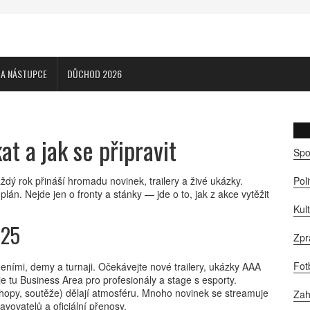
CA NÁSTUPCE
DŮCHOD 2026
 a jak se připravit
Spo
dý rok přináší hromadu novinek, trailery a živé ukázky.
Pol
lán. Nejde jen o fronty a stánky — jde o to, jak z akce vytěžit
Kul
025
Zpr
Fot
eními, demy a turnaji. Očekávejte nové trailery, ukázky AAA
y je tu Business Area pro profesionály a stage s esporty.
opy, soutěže) dělají atmosféru. Mnoho novinek se streamuje
Zah
vovatelů a oficiální přenosy.