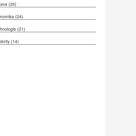
bava
(26)
onomika
(24)
hnologie
(21)
ebrity
(14)