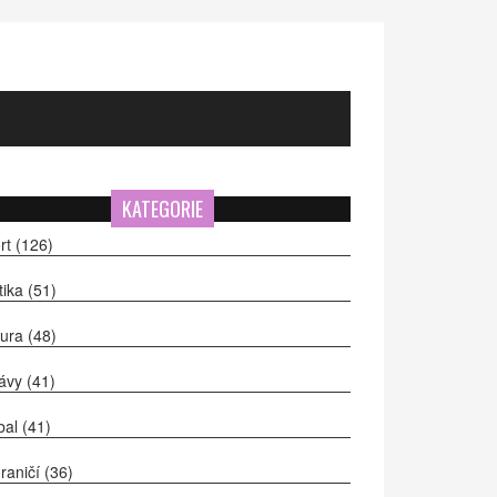
KATEGORIE
rt
(126)
itika
(51)
tura
(48)
ávy
(41)
bal
(41)
raničí
(36)