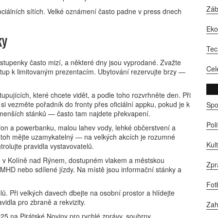
Zá
sociálních sítích. Velké oznámení často padne v press dnech
Ek
ky
Tec
Vstupenky často mizí, a některé dny jsou vyprodané. Zvažte
Cel
tup k limitovaným prezentacím. Ubytování rezervujte brzy —
tupujících, které chcete vidět, a podle toho rozvrhněte den. Při
si vezměte pořadník do fronty přes oficiální appku, pokud je k
Spo
 menších stánků — často tam najdete překvapení.
Pol
lefon a powerbanku, malou lahev vody, lehké občerstvení a
Batoh mějte uzamykatelný — na velkých akcích je rozumné
Kul
trolujte pravidla vystavovatelů.
se v Kolíně nad Rýnem, dostupném vlakem a městskou
Zpr
HD nebo sdílené jízdy. Na místě jsou informační stánky a
Fot
. Při velkých davech dbejte na osobní prostor a hlídejte
vidla pro zbraně a rekvizity.
Zah
5 na Pirátské Noviny pro rychlé zprávy, souhrny