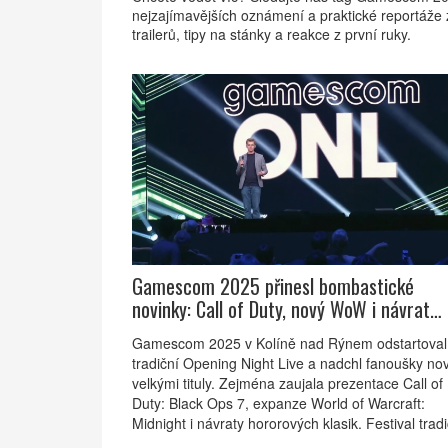
nejzajímavějších oznámení a praktické reportáže z
trailerů, tipy na stánky a reakce z první ruky.
Gamescom 2025 přinesl bombastické
novinky: Call of Duty, nový WoW i návrat
hororů
Gamescom 2025 v Kolíně nad Rýnem odstartoval
tradiční Opening Night Live a nadchl fanoušky no
velkými tituly. Zejména zaujala prezentace Call of
Duty: Black Ops 7, expanze World of Warcraft:
Midnight i návraty hororových klasik. Festival trad
zahájil Geoff Keighley, nechyběla ani ukázka Fallo