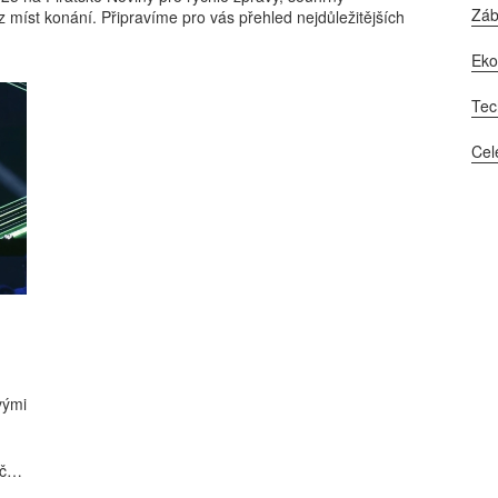
Zá
 míst konání. Připravíme pro vás přehled nejdůležitějších
Ek
Tec
Cel
vými
ičně
ut