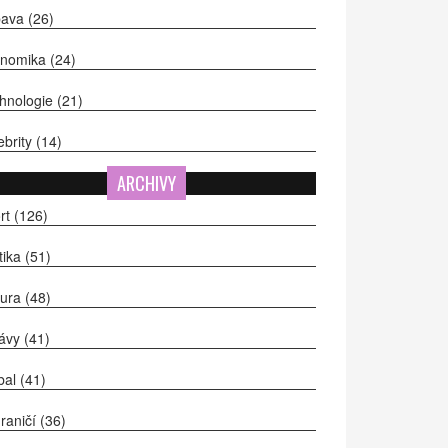
bava
(26)
onomika
(24)
hnologie
(21)
ebrity
(14)
ARCHIVY
rt
(126)
itika
(51)
tura
(48)
ávy
(41)
bal
(41)
raničí
(36)