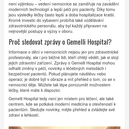
není výjimkou – vedení nemocnice se zaměřuje na zavádění
moderních technologií a lepší péči pro pacienty. Díky tomu
jsou výsledky léčby často lepší a doba hospitalizace kratší.
Kromě investic do vybavení probíhá také vzdělávání
zdravotnického personálu, aby byl každý připraven na
nejnovější postupy a výzvy v oboru.
Proč sledovat zprávy o Gemelli Hospital?
Informace o dění v nemocnicích nejsou jen pro zdravotnické
profesionály, ale i pro běžné lidi, kteří chtějí vědět, jak si stojí
jejich zdravotní zařízení. Zprávy o Gemelli Hospital mohou
odhalit změny v péči, novinky v léčebných metodách i
bezpečnost pacientů. Pokud plánujete návštěvu nebo
operaci, je dobré být v obraze a mít přehled o tom, co se v
nemocnici děje. Můžete tak lépe porozumět možnostem
léčby, které máte k dispozici.
Gemelli Hospital tedy není jen místem pro léčení, ale také
centrem, kde se potkává moderní medicína s otevřeností k
pacientům. Sledujte novinky, mějte přehled a zvládejte své
zdraví s lehkostí.