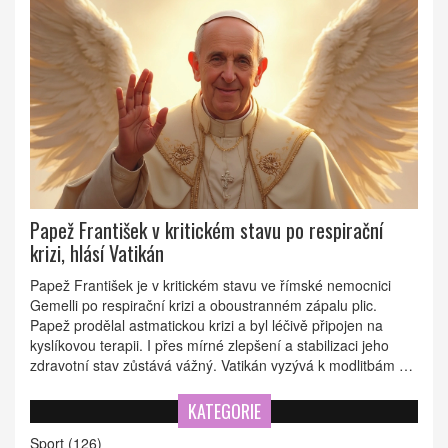
Papež František v kritickém stavu po respirační
krizi, hlásí Vatikán
Papež František je v kritickém stavu ve římské nemocnici
Gemelli po respirační krizi a oboustranném zápalu plic.
Papež prodělal astmatickou krizi a byl léčivě připojen na
kyslíkovou terapii. I přes mírné zlepšení a stabilizaci jeho
zdravotní stav zůstává vážný. Vatikán vyzývá k modlitbám za
jeho uzdravení.
KATEGORIE
Sport
(126)