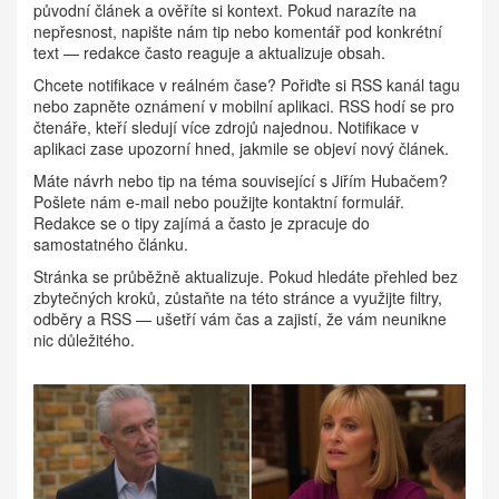
původní článek a ověříte si kontext. Pokud narazíte na
nepřesnost, napište nám tip nebo komentář pod konkrétní
text — redakce často reaguje a aktualizuje obsah.
Chcete notifikace v reálném čase? Pořiďte si RSS kanál tagu
nebo zapněte oznámení v mobilní aplikaci. RSS hodí se pro
čtenáře, kteří sledují více zdrojů najednou. Notifikace v
aplikaci zase upozorní hned, jakmile se objeví nový článek.
Máte návrh nebo tip na téma související s Jiřím Hubačem?
Pošlete nám e-mail nebo použijte kontaktní formulář.
Redakce se o tipy zajímá a často je zpracuje do
samostatného článku.
Stránka se průběžně aktualizuje. Pokud hledáte přehled bez
zbytečných kroků, zůstaňte na této stránce a využijte filtry,
odběry a RSS — ušetří vám čas a zajistí, že vám neunikne
nic důležitého.