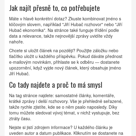
Jak najít přesně to, co potřebujete
Máte v hlavě konkrétní dotaz? Zkuste kombinovat jméno s
klíčovým slovem, například "Jiří Hubač rozhovor" nebo "Jiří
Hubač ekonomika". Na stránce také funguje třídění podle
data a relevance, takže nejnovější zprávy uvidíte vždy
nahoře.
Chcete si uložit článek na později? Použijte záložku nebo
tlačítko uložit u každého příspěvku. Pokud dáváte přednost
e-mailovým novinkám, přihlaste se k odběru — dostanete
upozornění, když vyjde nový článek, který obsahuje jméno
Jiří Hubač.
Co tady najdete a proč to má smysl
Na tag stránce najdete: samostatné články, komentáře,
krátké zprávy i delší rozhovory. Vše je přehledně seřazené,
takže rychle zjistíte, kde se o něm psalo naposledy. Díky
tomu můžete sledovat vývoj témat, v nichž vystupuje, bez
ztráty času.
Nejste si jistí zdrojem informace? U každého článku je
uveden autor a datum publikace. Kliknutím se dostanete na