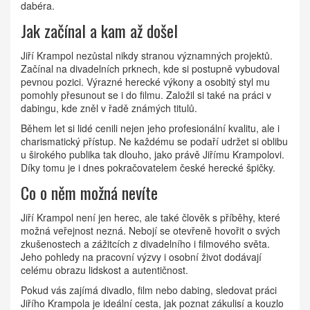
dabéra.
Jak začínal a kam až došel
Jiří Krampol nezůstal nikdy stranou významných projektů.
Začínal na divadelních prknech, kde si postupně vybudoval
pevnou pozici. Výrazné herecké výkony a osobitý styl mu
pomohly přesunout se i do filmu. Založil si také na práci v
dabingu, kde zněl v řadě známých titulů.
Během let si lidé cenili nejen jeho profesionální kvalitu, ale i
charismatický přístup. Ne každému se podaří udržet si oblibu
u širokého publika tak dlouho, jako právě Jiřímu Krampolovi.
Díky tomu je i dnes pokračovatelem české herecké špičky.
Co o něm možná nevíte
Jiří Krampol není jen herec, ale také člověk s příběhy, které
možná veřejnost nezná. Nebojí se otevřeně hovořit o svých
zkušenostech a zážitcích z divadelního i filmového světa.
Jeho pohledy na pracovní výzvy i osobní život dodávají
celému obrazu lidskost a autentičnost.
Pokud vás zajímá divadlo, film nebo dabing, sledovat práci
Jiřího Krampola je ideální cesta, jak poznat zákulisí a kouzlo