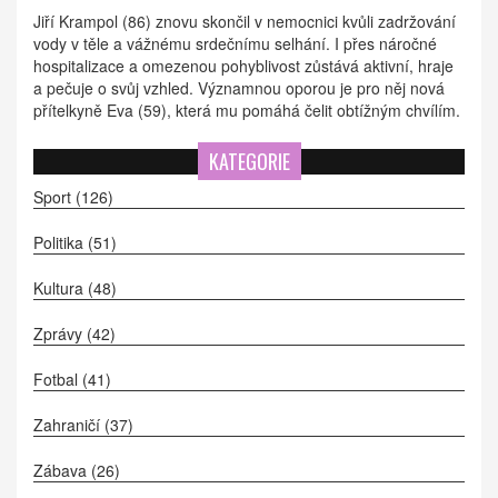
Jiří Krampol (86) znovu skončil v nemocnici kvůli zadržování
vody v těle a vážnému srdečnímu selhání. I přes náročné
hospitalizace a omezenou pohyblivost zůstává aktivní, hraje
a pečuje o svůj vzhled. Významnou oporou je pro něj nová
přítelkyně Eva (59), která mu pomáhá čelit obtížným chvílím.
KATEGORIE
Sport
(126)
Politika
(51)
Kultura
(48)
Zprávy
(42)
Fotbal
(41)
Zahraničí
(37)
Zábava
(26)