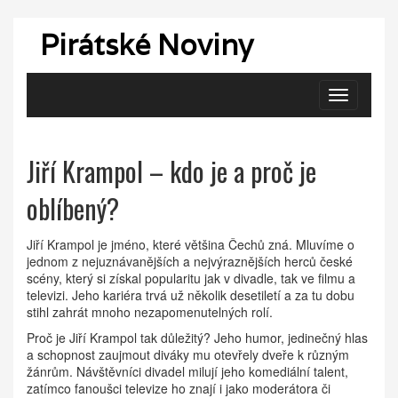
Pirátské Noviny
Zobrazit
navigaci
Jiří Krampol – kdo je a proč je
oblíbený?
Jiří Krampol je jméno, které většina Čechů zná. Mluvíme o
jednom z nejuznávanějších a nejvýraznějších herců české
scény, který si získal popularitu jak v divadle, tak ve filmu a
televizi. Jeho kariéra trvá už několik desetiletí a za tu dobu
stihl zahrát mnoho nezapomenutelných rolí.
Proč je Jiří Krampol tak důležitý? Jeho humor, jedinečný hlas
a schopnost zaujmout diváky mu otevřely dveře k různým
žánrům. Návštěvníci divadel milují jeho komediální talent,
zatímco fanoušci televize ho znají i jako moderátora či