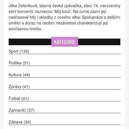
Jitka Zelenková, slavná česká zpěvačka, slaví 74. narozeniny
sérií koncertů nazvanou 'Můj kout'. Na turné zazní její
nadčasové hity i skladby z nového alba. Spolupráce s dalšími
umělci a důraz na osobní nezávislost charakterizují její
současnou tvorbu.
KATEGORIE
Sport
(126)
Politika
(51)
Kultura
(48)
Zprávy
(41)
Fotbal
(41)
Zahraničí
(37)
Zábava
(26)