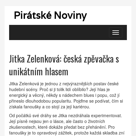
Pirátské Noviny
Zobrazit
navigaci
Jitka Zelenková: česká zpěvačka s
unikátním hlasem
Jitka Zelenková je jednou z nejvýraznějších postav české
hudební scény. Proč si ji tolik lidí oblíbilo? Její hlas je
energický a věcný, někdy s nádechem blues i popu, což jí
přineslo dlouhodobou popularitu. Pojďme se podívat, čím si
získala fanoušky a co stojí za její kariérou.
Od počátků své dráhy se Jitka nezdráhala experimentovat.
Její písně nejsou jen o lásce, ale často o životních
zkušenostech, které dokáže předat bez přehánění. Pro
fanoušky je to opravdový zážitek, protože každá skladba zní