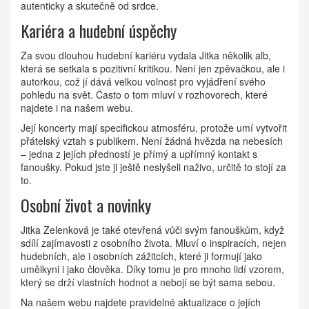
autenticky a skutečně od srdce.
Kariéra a hudební úspěchy
Za svou dlouhou hudební kariéru vydala Jitka několik alb,
která se setkala s pozitivní kritikou. Není jen zpěvačkou, ale i
autorkou, což jí dává velkou volnost pro vyjádření svého
pohledu na svět. Často o tom mluví v rozhovorech, které
najdete i na našem webu.
Její koncerty mají specifickou atmosféru, protože umí vytvořit
přátelský vztah s publikem. Není žádná hvězda na nebesích
– jedna z jejích předností je přímý a upřímný kontakt s
fanoušky. Pokud jste ji ještě neslyšeli naživo, určitě to stojí za
to.
Osobní život a novinky
Jitka Zelenková je také otevřená vůči svým fanouškům, když
sdílí zajímavosti z osobního života. Mluví o inspiracích, nejen
hudebních, ale i osobních zážitcích, které ji formují jako
umělkyni i jako člověka. Díky tomu je pro mnoho lidí vzorem,
který se drží vlastních hodnot a nebojí se být sama sebou.
Na našem webu najdete pravidelné aktualizace o jejích