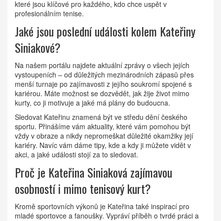
které jsou klíčové pro každého, kdo chce uspět v
profesionálním tenise.
Jaké jsou poslední události kolem Kateřiny
Siniakové?
Na našem portálu najdete aktuální zprávy o všech jejích
vystoupeních – od důležitých mezinárodních zápasů přes
menší turnaje po zajímavosti z jejího soukromí spojené s
kariérou. Máte možnost se dozvědět, jak žije život mimo
kurty, co ji motivuje a jaké má plány do budoucna.
Sledovat Kateřinu znamená být ve středu dění českého
sportu. Přinášíme vám aktuality, které vám pomohou být
vždy v obraze a nikdy nepromeškat důležité okamžiky její
kariéry. Navíc vám dáme tipy, kde a kdy ji můžete vidět v
akci, a jaké události stojí za to sledovat.
Proč je Kateřina Siniaková zajímavou
osobností i mimo tenisový kurt?
Kromě sportovních výkonů je Kateřina také inspirací pro
mladé sportovce a fanoušky. Vypráví příběh o tvrdé práci a