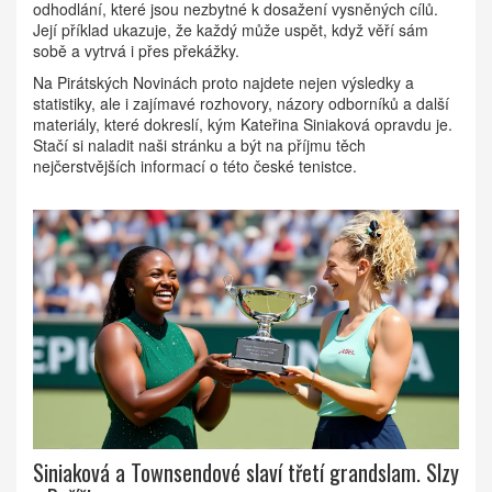
odhodlání, které jsou nezbytné k dosažení vysněných cílů.
Její příklad ukazuje, že každý může uspět, když věří sám
sobě a vytrvá i přes překážky.
Na Pirátských Novinách proto najdete nejen výsledky a
statistiky, ale i zajímavé rozhovory, názory odborníků a další
materiály, které dokreslí, kým Kateřina Siniaková opravdu je.
Stačí si naladit naši stránku a být na příjmu těch
nejčerstvějších informací o této české tenistce.
Siniaková a Townsendové slaví třetí grandslam. Slzy