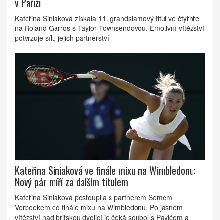
v Paříži
Kateřina Siniaková získala 11. grandslamový titul ve čtyřhře
na Roland Garros s Taylor Townsendovou. Emotivní vítězství
potvrzuje sílu jejich partnerství.
Kateřina Siniaková ve finále mixu na Wimbledonu:
Nový pár míří za dalším titulem
Kateřina Siniaková postoupila s partnerem Semem
Verbeekem do finále mixu na Wimbledonu. Po jasném
vítězství nad britskou dvojicí je čeká souboj s Pavićem a