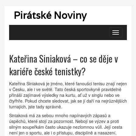
Pirátské Noviny
Zobrazit
navigaci
Kateřina Siniaková – co se děje v
kariéře české tenistky?
Kateřina Siniaková je jméno, které fanoušci tenisu znají nejen
v Česku, ale i ve světě. Tato česká sportovkyně pravidelně
přináší zajímavé výsledky na kurtu, ať už v singlu nebo ve
čtyřhře. Pokud chcete sledovat, jak se jí daří na nejrůznějších
turnajích, jste tady správně.
Siniaková má za sebou mnoho napínavých zápasů a
úspěchů, které stojí za pozornost. Nebojí se výzev a proti
silným soupeřkám často ukazuje nezlomnou vůli. Její cesta
není jen o sportu, ale i o přístupu, disciplíně a nasazení,