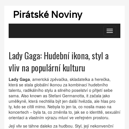
Pirátské Noviny
Zobrazit
navigaci
Lady Gaga: Hudební ikona, styl a
vliv na populární kulturu
Lady Gaga
,
americká zpěvačka, skladatelka a herečka,
která se stala globální ikonou za kombinací hudebního
talentu, radikálního stylu a silného poselství o přijetí sebe
sama
. Also known as
Stefani Germanotta
, it
začala jako
umělkyně, která nechtěla být jen další hvězda, ale hlas pro
ty, kdo se cítili mimo
.
Nebyla to jen ta, co nosila maso na
koncertech – byla ta, co změnila to, jak se o identitě, sexuální
orientaci a vlastním výrazu mluví ve veřejném prostoru.
Její vliv se táhne daleko za hudbou.
Styl
,
její nekonvenční