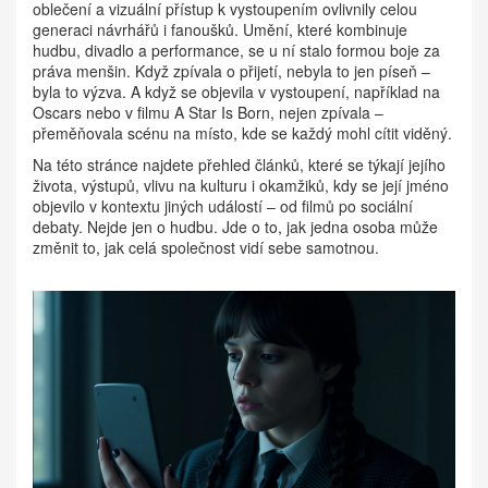
oblečení a vizuální přístup k vystoupením
ovlivnily celou
generaci návrhářů i fanoušků.
Umění
,
které kombinuje
hudbu, divadlo a performance
, se u ní stalo formou boje za
práva menšin. Když zpívala o přijetí, nebyla to jen píseň –
byla to výzva. A když se objevila v
vystoupení
,
například na
Oscars nebo v filmu A Star Is Born
, nejen zpívala –
přeměňovala scénu na místo, kde se každý mohl cítit viděný.
Na této stránce najdete přehled článků, které se týkají jejího
života, výstupů, vlivu na kulturu i okamžiků, kdy se její jméno
objevilo v kontextu jiných událostí – od filmů po sociální
debaty. Nejde jen o hudbu. Jde o to, jak jedna osoba může
změnit to, jak celá společnost vidí sebe samotnou.