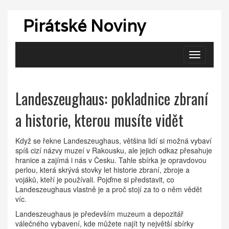
Pirátské Noviny
Zobrazit
navigaci
Landeszeughaus: pokladnice zbraní
a historie, kterou musíte vidět
Když se řekne Landeszeughaus, většina lidí si možná vybaví
spíš cizí názvy muzeí v Rakousku, ale jejich odkaz přesahuje
hranice a zajímá i nás v Česku. Tahle sbírka je opravdovou
perlou, která skrývá stovky let historie zbraní, zbroje a
vojáků, kteří je používali. Pojďme si představit, co
Landeszeughaus vlastně je a proč stojí za to o něm vědět
víc.
Landeszeughaus je především muzeum a depozitář
válečného vybavení, kde můžete najít ty největší sbírky