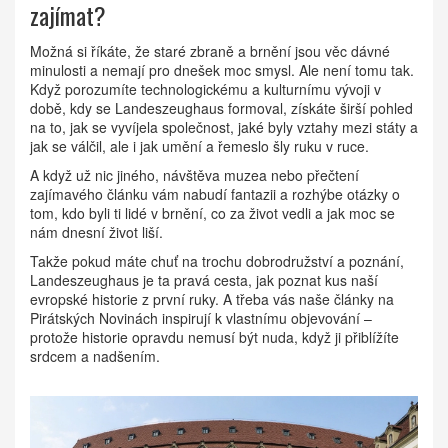
zajímat?
Možná si říkáte, že staré zbraně a brnění jsou věc dávné
minulosti a nemají pro dnešek moc smysl. Ale není tomu tak.
Když porozumíte technologickému a kulturnímu vývoji v
době, kdy se Landeszeughaus formoval, získáte širší pohled
na to, jak se vyvíjela společnost, jaké byly vztahy mezi státy a
jak se válčil, ale i jak umění a řemeslo šly ruku v ruce.
A když už nic jiného, návštěva muzea nebo přečtení
zajímavého článku vám nabudí fantazii a rozhýbe otázky o
tom, kdo byli ti lidé v brnění, co za život vedli a jak moc se
nám dnesní život liší.
Takže pokud máte chuť na trochu dobrodružství a poznání,
Landeszeughaus je ta pravá cesta, jak poznat kus naší
evropské historie z první ruky. A třeba vás naše články na
Pirátských Novinách inspirují k vlastnímu objevování –
protože historie opravdu nemusí být nuda, když ji přiblížíte
srdcem a nadšením.