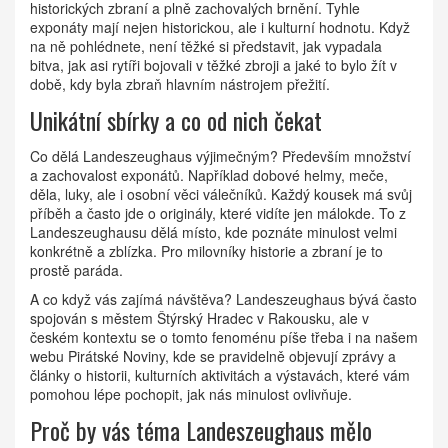
historických zbraní a plně zachovalých brnění. Tyhle
exponáty mají nejen historickou, ale i kulturní hodnotu. Když
na ně pohlédnete, není těžké si představit, jak vypadala
bitva, jak asi rytíři bojovali v těžké zbroji a jaké to bylo žít v
době, kdy byla zbraň hlavním nástrojem přežití.
Unikátní sbírky a co od nich čekat
Co dělá Landeszeughaus výjimečným? Především množství
a zachovalost exponátů. Například dobové helmy, meče,
děla, luky, ale i osobní věci válečníků. Každý kousek má svůj
příběh a často jde o originály, které vidíte jen málokde. To z
Landeszeughausu dělá místo, kde poznáte minulost velmi
konkrétně a zblízka. Pro milovníky historie a zbraní je to
prostě paráda.
A co když vás zajímá návštěva? Landeszeughaus bývá často
spojován s městem Štýrský Hradec v Rakousku, ale v
českém kontextu se o tomto fenoménu píše třeba i na našem
webu Pirátské Noviny, kde se pravidelně objevují zprávy a
články o historii, kulturních aktivitách a výstavách, které vám
pomohou lépe pochopit, jak nás minulost ovlivňuje.
Proč by vás téma Landeszeughaus mělo