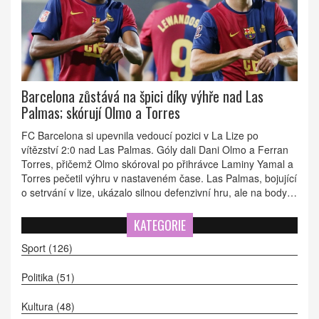
Barcelona zůstává na špici díky výhře nad Las
Palmas; skórují Olmo a Torres
FC Barcelona si upevnila vedoucí pozici v La Lize po
vítězství 2:0 nad Las Palmas. Góly dali Dani Olmo a Ferran
Torres, přičemž Olmo skóroval po přihrávce Laminy Yamal a
Torres pečetil výhru v nastaveném čase. Las Palmas, bojující
o setrvání v lize, ukázalo silnou defenzivní hru, ale na body
to nestačilo.
KATEGORIE
Sport
(126)
Politika
(51)
Kultura
(48)