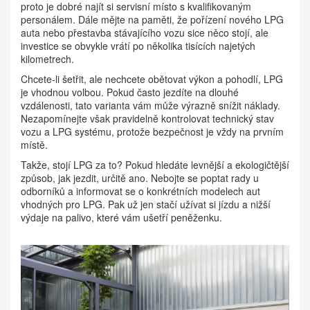
proto je dobré najít si servisní místo s kvalifikovaným
personálem. Dále mějte na paměti, že pořízení nového LPG
auta nebo přestavba stávajícího vozu sice něco stojí, ale
investice se obvykle vrátí po několika tisících najetých
kilometrech.
Chcete-li šetřit, ale nechcete obětovat výkon a pohodlí, LPG
je vhodnou volbou. Pokud často jezdíte na dlouhé
vzdálenosti, tato varianta vám může výrazně snížit náklady.
Nezapomínejte však pravidelně kontrolovat technický stav
vozu a LPG systému, protože bezpečnost je vždy na prvním
místě.
Takže, stojí LPG za to? Pokud hledáte levnější a ekologičtější
způsob, jak jezdit, určitě ano. Nebojte se poptat rady u
odborníků a informovat se o konkrétních modelech aut
vhodných pro LPG. Pak už jen stačí užívat si jízdu a nižší
výdaje na palivo, které vám ušetří peněženku.