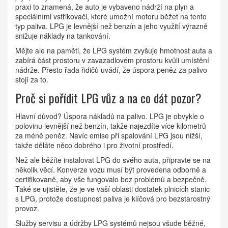
praxi to znamená, že auto je vybaveno nádrží na plyn a
speciálními vstřikovači, které umožní motoru běžet na tento
typ paliva. LPG je levnější než benzín a jeho využití výrazně
snižuje náklady na tankování.
Mějte ale na paměti, že LPG systém zvyšuje hmotnost auta a
zabírá část prostoru v zavazadlovém prostoru kvůli umístění
nádrže. Přesto řada řidičů uvádí, že úspora peněz za palivo
stojí za to.
Proč si pořídit LPG vůz a na co dát pozor?
Hlavní důvod? Úspora nákladů na palivo. LPG je obvykle o
polovinu levnější než benzín, takže najezdíte více kilometrů
za méně peněz. Navíc emise při spalování LPG jsou nižší,
takže děláte něco dobrého i pro životní prostředí.
Než ale běžíte instalovat LPG do svého auta, připravte se na
několik věcí. Konverze vozu musí být provedena odborně a
certifikovaně, aby vše fungovalo bez problémů a bezpečně.
Také se ujistěte, že je ve vaší oblasti dostatek plnicích stanic
s LPG, protože dostupnost paliva je klíčová pro bezstarostný
provoz.
Služby servisu a údržby LPG systémů nejsou všude běžné,