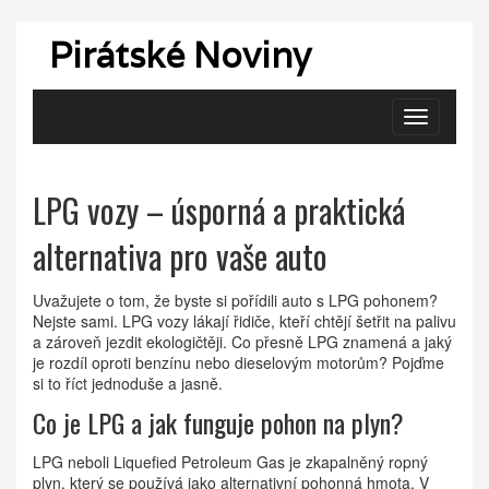
Pirátské Noviny
Zobrazit
navigaci
LPG vozy – úsporná a praktická
alternativa pro vaše auto
Uvažujete o tom, že byste si pořídili auto s LPG pohonem?
Nejste sami. LPG vozy lákají řidiče, kteří chtějí šetřit na palivu
a zároveň jezdit ekologičtěji. Co přesně LPG znamená a jaký
je rozdíl oproti benzínu nebo dieselovým motorům? Pojďme
si to říct jednoduše a jasně.
Co je LPG a jak funguje pohon na plyn?
LPG neboli Liquefied Petroleum Gas je zkapalněný ropný
plyn, který se používá jako alternativní pohonná hmota. V