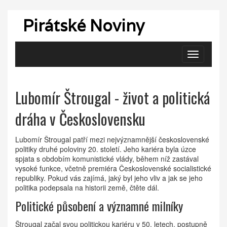
Pirátské Noviny
Zobrazit
navigaci
Lubomír Štrougal - život a politická
dráha v Československu
Lubomír Štrougal patří mezi nejvýznamnější československé
politiky druhé poloviny 20. století. Jeho kariéra byla úzce
spjata s obdobím komunistické vlády, během níž zastával
vysoké funkce, včetně premiéra Československé socialistické
republiky. Pokud vás zajímá, jaký byl jeho vliv a jak se jeho
politika podepsala na historii země, čtěte dál.
Politické působení a významné milníky
Štrougal začal svou politickou kariéru v 50. letech, postupně