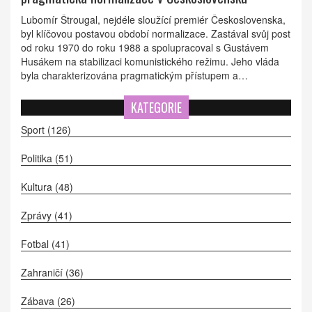
Lubomír Štrougal, nejdéle sloužící premiér Československa,
byl klíčovou postavou období normalizace. Zastával svůj post
od roku 1970 do roku 1988 a spolupracoval s Gustávem
Husákem na stabilizaci komunistického režimu. Jeho vláda
byla charakterizována pragmatickým přístupem a
potlačováním opozice, čímž zajistil kontinuitu režimu i během
bouřlivých let.
KATEGORIE
Sport
(126)
Politika
(51)
Kultura
(48)
Zprávy
(41)
Fotbal
(41)
Zahraničí
(36)
Zábava
(26)