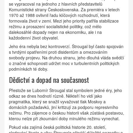
se vypracoval na jednoho z hlavních představitelů
Komunistické strany Československa. Za premiéra v letech
1970 až 1988 ovlivnil řadu klíčových rozhodnutí, která
formovala život v zemi. Mezi jeho priority patřila stabilizace
režimu a prosazení socialistické politiky, což mělo
dalekosáhlé dopady nejen na ekonomiku, ale i na
každodenní život obyvatel.
Jeho éra nebyla bez kontroverzí. Štrougal byl často spojován
s tvrdými opatřeními proti disidentům a omezováním
svobody projevu. Na druhou stranu, jeho dlouhá vláda svědčí
o značné schopnosti udržet moc v turbulentních politických
podmínkách té doby.
Dědictví a dopad na současnost
Přestože se Lubomír Štrougal stal symbolem jedné éry, jeho
odkaz se dnes hodnotí různě. Někteří ho vidí jako
pragmatika, který se snažil vyvažovat tlak Moskvy a
domácích požadavků, jiní kritizují za podporu represivního
režimu. Pro zájemce o českou historii však zůstává postavou,
kterou nelze při zkoumání doby minulého režimu vynechat.
Pokud vás zajímá česká politická historie 20. století,
sledování života a vlivu Štrougala přináší důležité poznatky o