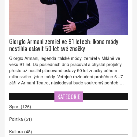
Giorgio Armani zemřel ve 91 letech: ikona módy
nestihla oslavit 50 let své značky
Giorgio Armani, legenda italské módy, zemřel v Miláně ve
věku 91 let. Do posledních dnů pracoval a chystal projekty,
přesto už nestihl plánované oslavy 50 let značky během
milánského týdne módy. Veřejné rozloučení proběhne 6.–7.
září v Armani Teatro, následovat bude soukromý pohřeb.
Jeho impérium v hodnotě kolem 10 miliard dolarů přesáhlo
oděvy a zasáhlo hotely, parfémy i design.
KATEGORIE
Sport
(126)
Politika
(51)
Kultura
(48)