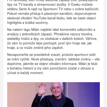
tipy na TV kanály a streamovací služby. V Česku můžete
většinu Serie A najít na Sportovní TV nebo v online balíčcích.
Pokud nemáte přístup k placeným kanálům, doporučujeme
sledovat oficiální YouTube kanál klubu, kde se často objeví
highlights a krátké souhrny.
Na našem tagu Milán najdete také komentáře odborníků a
analýzy z jednotlivých zápasů. Přinášíme názory trenéra,
statistiky hráčů a tipy, co očekávat v dalších kolech. Věříme,
že vám to pomůže lépe pochopit, proč tým hraje tak, jak
hraje, a co může změnit jeho úspěch.
Nezapomeňte se pravidelně vracet, protože sportovní svět
se mění rychle. Nové přestupy, zranění, taktické změny – vše
doplníme, jakmile se objeví oficiální informace. Milán je klub
s bohatou historií a my vám pomůžeme zůstat v obraze a
užívat si každý moment.