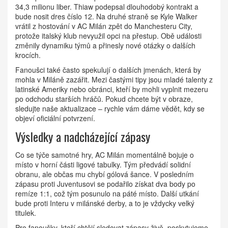
34,3 milionu liber. Thiaw podepsal dlouhodobý kontrakt a
bude nosit dres číslo 12. Na druhé straně se Kyle Walker
vrátil z hostování v AC Milán zpět do Manchesteru City,
protože italský klub nevyužil opci na přestup. Obě události
změnily dynamiku týmů a přinesly nové otázky o dalších
krocích.
Fanoušci také často spekulují o dalších jmenách, která by
mohla v Miláně zazářit. Mezi častými tipy jsou mladé talenty z
latinské Ameriky nebo obránci, kteří by mohli vyplnit mezeru
po odchodu starších hráčů. Pokud chcete být v obraze,
sledujte naše aktualizace – rychle vám dáme vědět, kdy se
objeví oficiální potvrzení.
Výsledky a nadcházející zápasy
Co se týče samotné hry, AC Milán momentálně bojuje o
místo v horní části ligové tabulky. Tým předvádí solidní
obranu, ale občas mu chybí gólová šance. V posledním
zápasu proti Juventusovi se podařilo získat dva body po
remíze 1:1, což tým posunulo na páté místo. Další utkání
bude proti Interu v milánské derby, a to je vždycky velký
titulek.
Pro fanoušky, kteří chtějí sledovat zápasy živě, poskytujeme