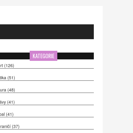
KATEGORIE
rt
(126)
itika
(51)
tura
(48)
ávy
(41)
bal
(41)
raničí
(37)