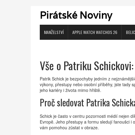
Pirátské Noviny
MANŽELSTVÍ
APPLE WATCH WATCHOS 26
BELI
Vše o Patriku Schickovi:
Patrik Schick je bezpochyby jedním z nejznámějšíc
výkony, přestupy nebo osobní příběhy, jste tady sp
jeho kariéry i života mimo hřiště.
Proč sledovat Patrika Schick
Schick je často v centru pozornosti médií nejen d
Evropě. Jeho přestupy a formu sledují fanoušci i 
vám pomohou zůstat v obraze.