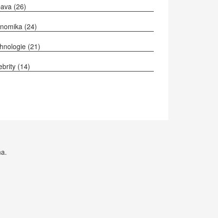
bava
(26)
onomika
(24)
hnologie
(21)
ebrity
(14)
na.