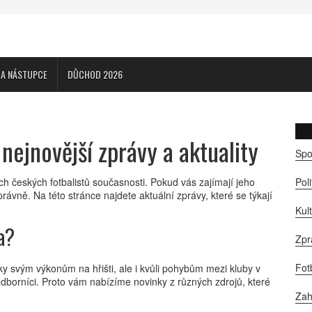
CA NÁSTUPCE
DŮCHOD 2026
 nejnovější zprávy a aktuality
Spo
h českých fotbalistů současnosti. Pokud vás zajímají jeho
Pol
rávně. Na této stránce najdete aktuální zprávy, které se týkají
Kul
a?
Zpr
Fot
íky svým výkonům na hřišti, ale i kvůli pohybům mezi kluby v
odborníci. Proto vám nabízíme novinky z různých zdrojů, které
Zah