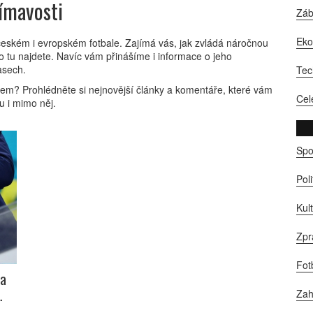
jímavosti
Zá
Ek
 českém i evropském fotbale. Zajímá vás, jak zvládá náročnou
o tu najdete. Navíc vám přinášíme i informace o jeho
asech.
Tec
kem? Prohlédněte si nejnovější články a komentáře, které vám
Cel
lu i mimo něj.
Spo
Pol
Kul
Zpr
Fot
 a
Zah