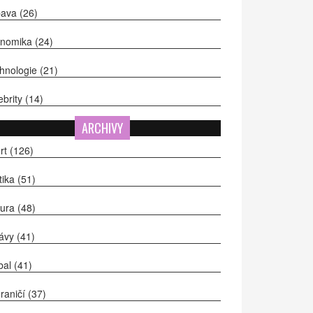
bava
(26)
onomika
(24)
hnologie
(21)
ebrity
(14)
ARCHIVY
rt
(126)
itika
(51)
tura
(48)
ávy
(41)
bal
(41)
raničí
(37)