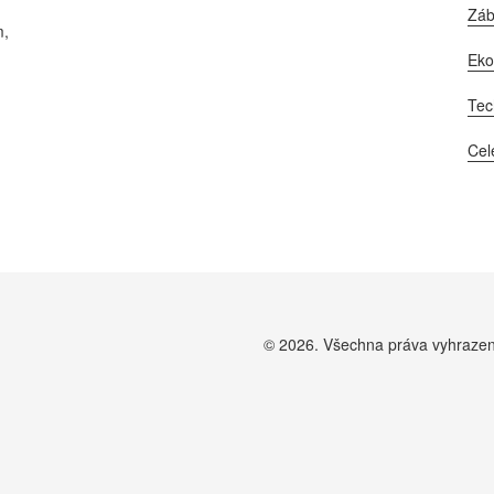
Zá
m,
Ek
Tec
e
Cel
© 2026. Všechna práva vyhraze