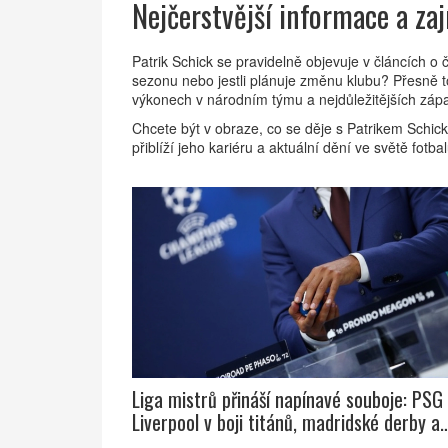
Nejčerstvější informace a za
Patrik Schick se pravidelně objevuje v článcích o
sezonu nebo jestli plánuje změnu klubu? Přesně t
výkonech v národním týmu a nejdůležitějších záp
Chcete být v obraze, co se děje s Patrikem Schic
přiblíží jeho kariéru a aktuální dění ve světě fotba
Liga mistrů přináší napínavé souboje: PSG
Liverpool v boji titánů, madridské derby a
výzva Schicka proti Bayernu