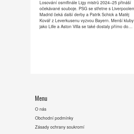
Losování osmifinále Ligy mistrů 2024–25 přináší
očekávané souboje. PSG se střetne s Liverpoole
Madrid čeká další derby a Patrik Schick a Matěj
Kovář z Leverkusenu vyzvou Bayern. Menší kluby
jako Lille a Aston Villa se také dostaly přímo do
vyřazovacích bojů díky novému formátu. Finále s
bude konat 31. května 2025 v Allianz Aréně v
Mnichově.
Menu
O nás
Obchodní podmínky
Zásady ochrany soukromí