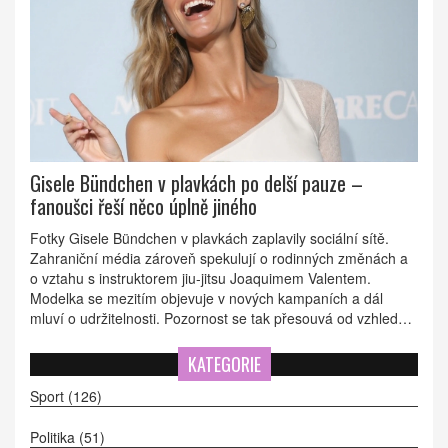
Gisele Bündchen v plavkách po delší pauze –
fanoušci řeší něco úplně jiného
Fotky Gisele Bündchen v plavkách zaplavily sociální sítě.
Zahraniční média zároveň spekulují o rodinných změnách a
o vztahu s instruktorem jiu-jitsu Joaquimem Valentem.
Modelka se mezitím objevuje v nových kampaních a dál
mluví o udržitelnosti. Pozornost se tak přesouvá od vzhledu k
otázkám mateřství, práce a aktivismu.
KATEGORIE
Sport
(126)
Politika
(51)