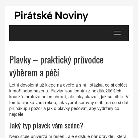
Pirátské Noviny
Zobrazit
navigaci
Plavky – praktický průvodce
výběrem a péčí
Letní dovolená už klepe na dveře a s ní i otázka, co si obléct
k moři nebo bazénu. Plavky jsou jedním z nejdůležitějších
kousků, protože nejen chrání, ale taky ukazují, jak se cítíte. V
tomto článku vám řeknu, jak vybrat správný střih, na co si dát
při nákupu pozor a jak o plavky pečovat, aby vydržely co
nejdéle.
Jaký typ plavek vám sedne?
Neexistuje univerzální řešení, ale existuje pár pravidel, která