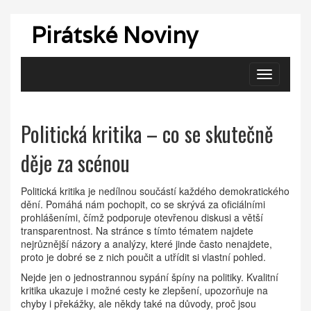
Pirátské Noviny
Zobrazit
navigaci
Politická kritika – co se skutečně
děje za scénou
Politická kritika je nedílnou součástí každého demokratického
dění. Pomáhá nám pochopit, co se skrývá za oficiálními
prohlášeními, čímž podporuje otevřenou diskusi a větší
transparentnost. Na stránce s tímto tématem najdete
nejrůznější názory a analýzy, které jinde často nenajdete,
proto je dobré se z nich poučit a utřídit si vlastní pohled.
Nejde jen o jednostrannou sypání špíny na politiky. Kvalitní
kritika ukazuje i možné cesty ke zlepšení, upozorňuje na
chyby i překážky, ale někdy také na důvody, proč jsou