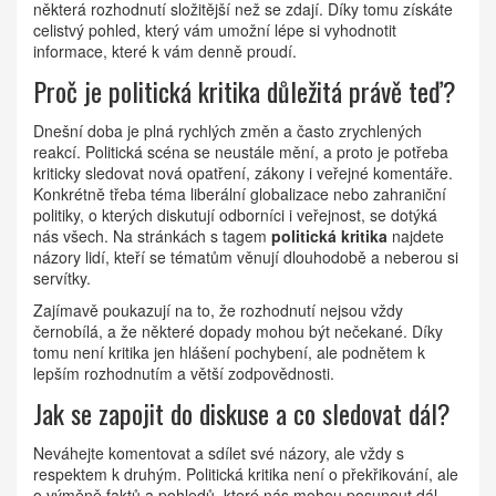
některá rozhodnutí složitější než se zdají. Díky tomu získáte
celistvý pohled, který vám umožní lépe si vyhodnotit
informace, které k vám denně proudí.
Proč je politická kritika důležitá právě teď?
Dnešní doba je plná rychlých změn a často zrychlených
reakcí. Politická scéna se neustále mění, a proto je potřeba
kriticky sledovat nová opatření, zákony i veřejné komentáře.
Konkrétně třeba téma liberální globalizace nebo zahraniční
politiky, o kterých diskutují odborníci i veřejnost, se dotýká
nás všech. Na stránkách s tagem
politická kritika
najdete
názory lidí, kteří se tématům věnují dlouhodobě a neberou si
servítky.
Zajímavě poukazují na to, že rozhodnutí nejsou vždy
černobílá, a že některé dopady mohou být nečekané. Díky
tomu není kritika jen hlášení pochybení, ale podnětem k
lepším rozhodnutím a větší zodpovědnosti.
Jak se zapojit do diskuse a co sledovat dál?
Neváhejte komentovat a sdílet své názory, ale vždy s
respektem k druhým. Politická kritika není o překřikování, ale
o výměně faktů a pohledů, které nás mohou posunout dál.