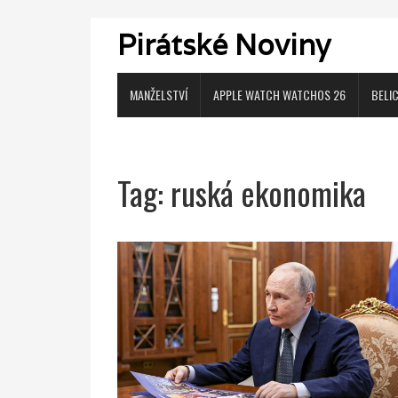
Pirátské Noviny
MANŽELSTVÍ
APPLE WATCH WATCHOS 26
BELI
Tag: ruská ekonomika