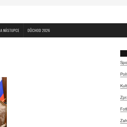
CA NÁSTUPCE
DŮCHOD 2026
Spo
Pol
Kul
Zpr
Fot
Zah