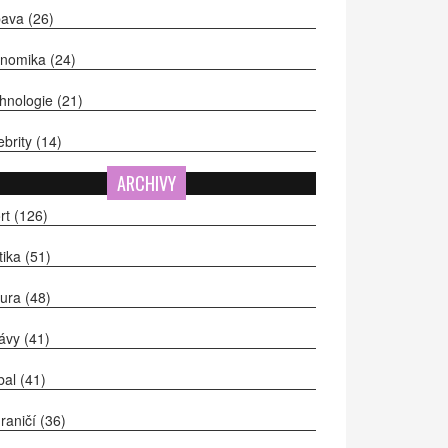
bava
(26)
onomika
(24)
hnologie
(21)
ebrity
(14)
ARCHIVY
rt
(126)
itika
(51)
tura
(48)
ávy
(41)
bal
(41)
raničí
(36)