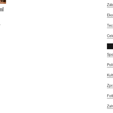
Zá
ml
Ek
.
Tec
Cel
Spo
Pol
Kul
Zpr
Fot
Zah