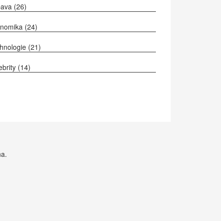
bava
(26)
onomika
(24)
hnologie
(21)
ebrity
(14)
na.