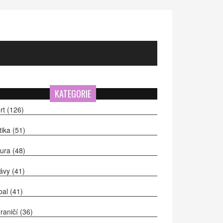
KATEGORIE
rt
(126)
itika
(51)
tura
(48)
ávy
(41)
bal
(41)
raničí
(36)