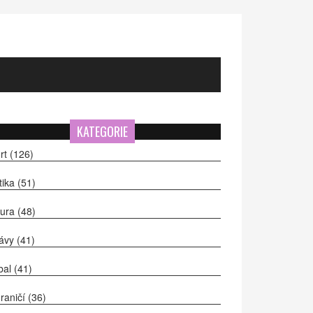
KATEGORIE
rt
(126)
itika
(51)
tura
(48)
ávy
(41)
bal
(41)
raničí
(36)