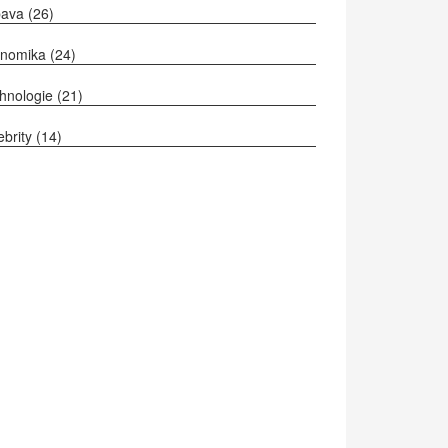
bava
(26)
onomika
(24)
hnologie
(21)
ebrity
(14)