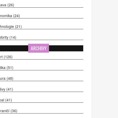
bava
(26)
onomika
(24)
hnologie
(21)
ebrity
(14)
ARCHIVY
rt
(126)
itika
(51)
tura
(48)
ávy
(41)
bal
(41)
raničí
(36)