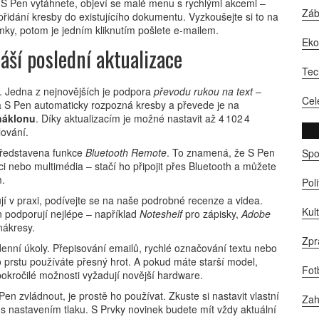
 S Pen vytáhnete, objeví se malé menu s rychlými akcemi –
Zá
řidání kresby do existujícího dokumentu. Vyzkoušejte si to na
mky, potom je jedním kliknutím pošlete e‑mailem.
Ek
áší poslední aktualizace
Tec
. Jedna z nejnovějších je podpora
převodu rukou na text
–
Cel
a S Pen automaticky rozpozná kresby a převede je na
 náklonu
. Díky aktualizacím je možné nastavit až 4 102 4
lování.
 představena funkce
Bluetooth Remote
. To znamená, že S Pen
Spo
i nebo multimédia – stačí ho připojit přes Bluetooth a můžete
m.
Pol
jí v praxi, podívejte se na naše podrobné recenze a videa.
Kul
n podporují nejlépe – například
Noteshelf
pro zápisky,
Adobe
nákresy.
Zpr
enní úkoly. Přepisování emailů, rychlé označování textu nebo
to prstu používáte přesný hrot. A pokud máte starší model,
Fot
pokročilé možnosti vyžadují novější hardware.
en zvládnout, je prostě ho používat. Zkuste si nastavit vlastní
Zah
si s nastavením tlaku. S Prvky novinek budete mít vždy aktuální