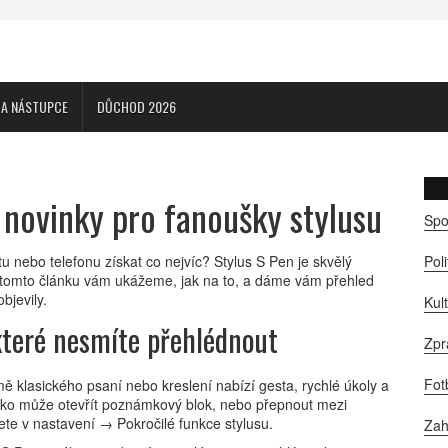
CA NÁSTUPCE
DŮCHOD 2026
a novinky pro fanoušky stylusu
Spo
 nebo telefonu získat co nejvíc? Stylus S Pen je skvělý
Pol
 tomto článku vám ukážeme, jak na to, a dáme vám přehled
bjevily.
Kul
 které nesmíte přehlédnout
Zpr
Fot
mě klasického psaní nebo kreslení nabízí gesta, rychlé úkoly a
ačítko může otevřít poznámkový blok, nebo přepnout mezi
ete v nastavení → Pokročilé funkce stylusu.
Zah