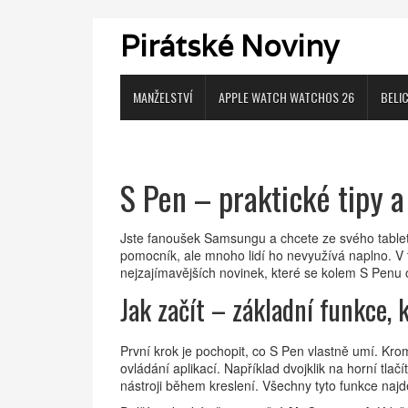
Pirátské Noviny
MANŽELSTVÍ
APPLE WATCH WATCHOS 26
BELI
S Pen – praktické tipy 
Jste fanoušek Samsungu a chcete ze svého tabletu
pomocník, ale mnoho lidí ho nevyužívá naplno. V
nejzajímavějších novinek, které se kolem S Penu o
Jak začít – základní funkce,
První krok je pochopit, co S Pen vlastně umí. Kro
ovládání aplikací. Například dvojklik na horní tl
nástroji během kreslení. Všechny tyto funkce najd