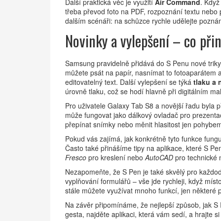
Další praktická věc je využití
Air Command
. Když
třeba převod foto na PDF, rozpoznání textu nebo p
dalším scénáři: na schůzce rychle udělejte pozná
Novinky a vylepšení – co přin
Samsung pravidelně přidává do S Penu nové triky
můžete psát na papír, nasnímat to fotoaparátem 
editovatelný text. Další vylepšení se týká
tlaku a
úrovně tlaku, což se hodí hlavně při digitálním ma
Pro uživatele Galaxy Tab S8 a novější řadu byla
může fungovat jako dálkový ovladač pro prezentac
přepínat snímky nebo měnit hlasitost jen pohybe
Pokud vás zajímá, jak konkrétně tyto funkce fungu
Často také přinášíme tipy na aplikace, které S Pe
Fresco
pro kreslení nebo
AutoCAD
pro technické 
Nezapomeňte, že S Pen je také skvělý pro každod
vyplňování formulářů – vše jde rychleji, když mís
stále můžete využívat mnoho funkcí, jen některé 
Na závěr připomínáme, že nejlepší způsob, jak S P
gesta, najděte aplikaci, která vám sedí, a hrajte 