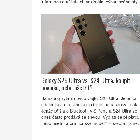
informace a užijete si maximální výkon svého styl
Galaxy S25 Ultra vs. S24 Ultra: koupit
novinku, nebo ušetřit?
Samsung vytáhl novou vlajku S25 Ultra. Je lehčí,
odolnější a má silnější čip i lepší ultraširoký foťák.
Jenže přišla o Bluetooth v S Penu a S24 Ultra se
dnes často prodává se slevou. Vyplatí se připlatit,
nebo ušetřit a brát loňský model? Rozebrali jsme
design, výkon, fotoaparát, výdrž i cenu.