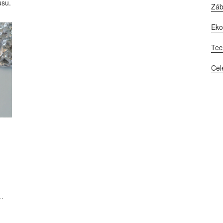
usu.
Zá
Ek
Tec
Cel