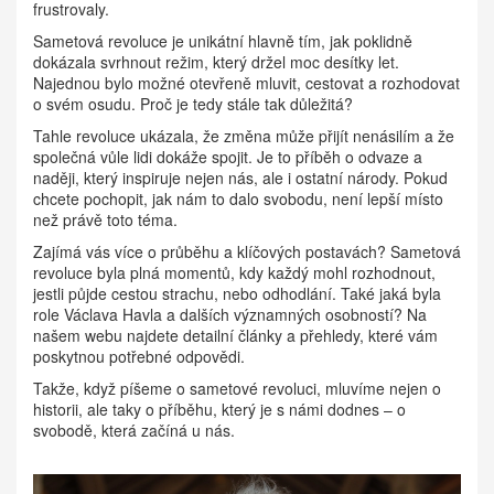
frustrovaly.
Sametová revoluce je unikátní hlavně tím, jak poklidně
dokázala svrhnout režim, který držel moc desítky let.
Najednou bylo možné otevřeně mluvit, cestovat a rozhodovat
o svém osudu. Proč je tedy stále tak důležitá?
Tahle revoluce ukázala, že změna může přijít nenásilím a že
společná vůle lidi dokáže spojit. Je to příběh o odvaze a
naději, který inspiruje nejen nás, ale i ostatní národy. Pokud
chcete pochopit, jak nám to dalo svobodu, není lepší místo
než právě toto téma.
Zajímá vás více o průběhu a klíčových postavách? Sametová
revoluce byla plná momentů, kdy každý mohl rozhodnout,
jestli půjde cestou strachu, nebo odhodlání. Také jaká byla
role Václava Havla a dalších významných osobností? Na
našem webu najdete detailní články a přehledy, které vám
poskytnou potřebné odpovědi.
Takže, když píšeme o sametové revoluci, mluvíme nejen o
historii, ale taky o příběhu, který je s námi dodnes – o
svobodě, která začíná u nás.