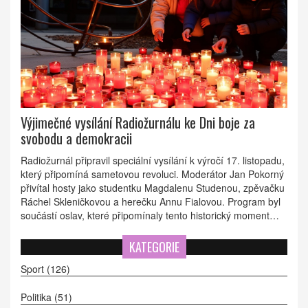
Výjimečné vysílání Radiožurnálu ke Dni boje za
svobodu a demokracii
Radiožurnál připravil speciální vysílání k výročí 17. listopadu,
který připomíná sametovou revoluci. Moderátor Jan Pokorný
přivítal hosty jako studentku Magdalenu Studenou, zpěvačku
Ráchel Skleničkovou a herečku Annu Fialovou. Program byl
součástí oslav, které připomínaly tento historický moment
konce komunistické nadvlády v Československu.
KATEGORIE
Sport
(126)
Politika
(51)