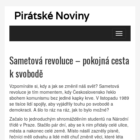
Pirátské Noviny
Zobrazit
navigaci
Sametová revoluce – pokojná cesta
k svobodě
Vzpomínáte si, kdy a jak se změnil náš svět? Sametová
revoluce je tím momentem, kdy Československo řeklo
sbohem komunismu bez jediné kapky krve. V listopadu 1989
se tisíce lidí spojily, aby vyjádřily touhu po svobodě a
demokracii. A šlo to ráz na ráz, jak to bylo možné?
Začalo to jednoduchým shromážděním studentů na Národní
třídě v Praze. Stačilo pár dní, aby se k nim přidaly celé ulice,
města a nakonec celé země. Místo násilí zazněly písně,
řečníci měli odvahu a lidé měli chuť změnit věci, které léta