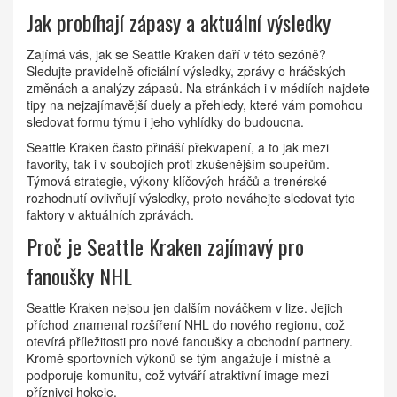
Jak probíhají zápasy a aktuální výsledky
Zajímá vás, jak se Seattle Kraken daří v této sezóně?
Sledujte pravidelně oficiální výsledky, zprávy o hráčských
změnách a analýzy zápasů. Na stránkách i v médiích najdete
tipy na nejzajímavější duely a přehledy, které vám pomohou
sledovat formu týmu i jeho vyhlídky do budoucna.
Seattle Kraken často přináší překvapení, a to jak mezi
favority, tak i v soubojích proti zkušenějším soupeřům.
Týmová strategie, výkony klíčových hráčů a trenérské
rozhodnutí ovlivňují výsledky, proto neváhejte sledovat tyto
faktory v aktuálních zprávách.
Proč je Seattle Kraken zajímavý pro
fanoušky NHL
Seattle Kraken nejsou jen dalším nováčkem v lize. Jejich
příchod znamenal rozšíření NHL do nového regionu, což
otevírá příležitosti pro nové fanoušky a obchodní partnery.
Kromě sportovních výkonů se tým angažuje i místně a
podporuje komunitu, což vytváří atraktivní image mezi
příznivci hokeje.