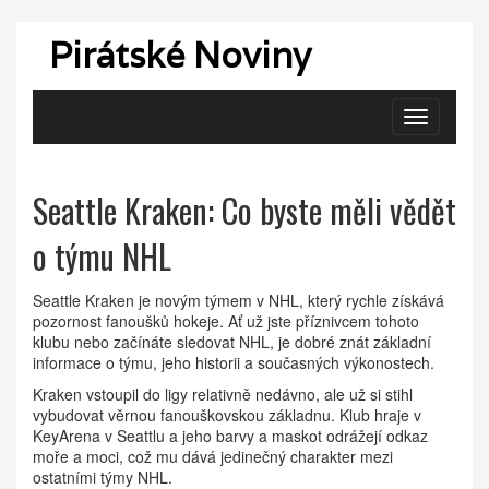
Pirátské Noviny
Zobrazit
navigaci
Seattle Kraken: Co byste měli vědět
o týmu NHL
Seattle Kraken je novým týmem v NHL, který rychle získává
pozornost fanoušků hokeje. Ať už jste příznivcem tohoto
klubu nebo začínáte sledovat NHL, je dobré znát základní
informace o týmu, jeho historii a současných výkonostech.
Kraken vstoupil do ligy relativně nedávno, ale už si stihl
vybudovat věrnou fanouškovskou základnu. Klub hraje v
KeyArena v Seattlu a jeho barvy a maskot odrážejí odkaz
moře a moci, což mu dává jedinečný charakter mezi
ostatními týmy NHL.