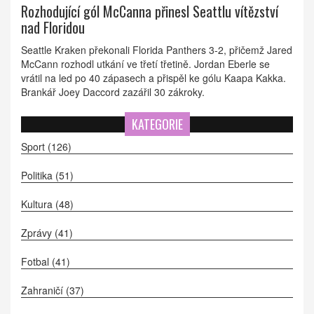
Rozhodující gól McCanna přinesl Seattlu vítězství
nad Floridou
Seattle Kraken překonali Florida Panthers 3-2, přičemž Jared
McCann rozhodl utkání ve třetí třetině. Jordan Eberle se
vrátil na led po 40 zápasech a přispěl ke gólu Kaapa Kakka.
Brankář Joey Daccord zazářil 30 zákroky.
KATEGORIE
Sport
(126)
Politika
(51)
Kultura
(48)
Zprávy
(41)
Fotbal
(41)
Zahraničí
(37)