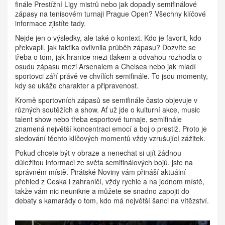
finále Prestížní Ligy mistrů nebo jak dopadly semifinálové
zápasy na tenisovém turnaji Prague Open? Všechny klíčové
informace zjistíte tady.
Nejde jen o výsledky, ale také o kontext. Kdo je favorit, kdo
překvapil, jak taktika ovlivnila průběh zápasu? Dozvíte se
třeba o tom, jak hranice mezi tlakem a odvahou rozhodla o
osudu zápasu mezi Arsenalem a Chelsea nebo jak mladí
sportovci září právě ve chvílích semifinále. To jsou momenty,
kdy se ukáže charakter a připravenost.
Kromě sportovních zápasů se semifinále často objevuje v
různých soutěžích a show. Ať už jde o kulturní akce, music
talent show nebo třeba esportové turnaje, semifinále
znamená největší koncentraci emocí a boj o prestiž. Proto je
sledování těchto klíčových momentů vždy vzrušující zážitek.
Pokud chcete být v obraze a nenechat si ujít žádnou
důležitou informaci ze světa semifinálových bojů, jste na
správném místě. Pirátské Noviny vám přináší aktuální
přehled z Česka i zahraničí, vždy rychle a na jednom místě,
takže vám nic neunikne a můžete se snadno zapojit do
debaty s kamarády o tom, kdo má největší šanci na vítězství.