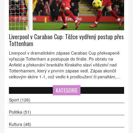
Liverpool v Carabao Cup: Těžce vydřený postup přes
Tottenham
Liverpool v dramatickém zápase Carabao Cup překvapeně
vyřazuje Tottenham a postupuje do finále. Po obratu na
Anfield a překonání brankáře Kinského slaví vítězství nad
Tottenhamem, který v prvním zápase vedl. Zápas skončil
celkovým skóre 1-1, což vedlo k prodloužení či penaltám,
kde Liverpool pečetil svůj postup.
KATEGORIE
Sport
(126)
Politika
(51)
Kultura
(48)