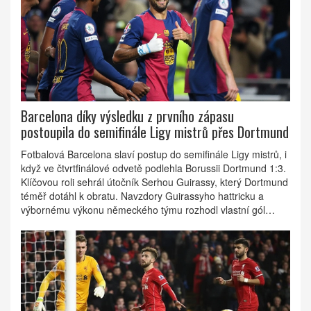
Barcelona díky výsledku z prvního zápasu
postoupila do semifinále Ligy mistrů přes Dortmund
Fotbalová Barcelona slaví postup do semifinále Ligy mistrů, i
když ve čtvrtfinálové odvetě podlehla Borussii Dortmund 1:3.
Klíčovou roli sehrál útočník Serhou Guirassy, který Dortmund
téměř dotáhl k obratu. Navzdory Guirassyho hattricku a
výbornému výkonu německého týmu rozhodl vlastní gól
Ramyho Bensebainiho a celkové vítězství 5:3 pro Barcelonu.