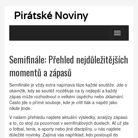
Pirátské Noviny
Zobrazit
navigaci
Semifinále: Přehled nejdůležitějších
momentů a zápasů
Semifinále je vždy extra napínavá fáze každé soutěže. Jde o
okamžik, kdy se soutěž rozděluje na ty nejlepší a každý
zápas může rozhodnout o velkém úspěchu nebo zklamání.
Často jde o přímé souboje, kde je cítit tlak a napětí jako
nikde jinde.
V našem přehledu najdete aktuální výsledky, analýzy zápasů
a to, co stojí za pozornost v semifinálových duelech. Ať už jde
o fotbal, tenis, e-sporty nebo jiné disciplíny, u nás najdete
důležité novinky. Zajímá vás například, kdo postoupil do