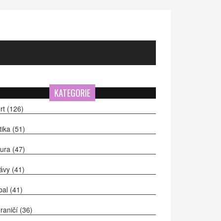
KATEGORIE
rt
(126)
itika
(51)
tura
(47)
ávy
(41)
bal
(41)
raničí
(36)