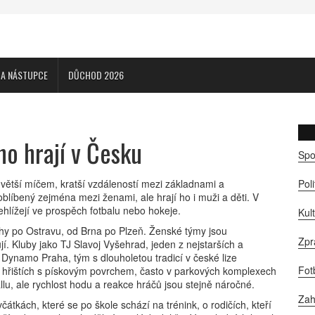
CA NÁSTUPCE
DŮCHOD 2026
ho hrají v Česku
Spo
 větší míčem, kratší vzdáleností mezi základnami a
Pol
e oblíbený zejména mezi ženami, ale hrají ho i muži a děti. V
ehlížejí ve prospěch fotbalu nebo hokeje.
Kul
ahy po Ostravu, od Brna po Plzeň. Ženské týmy jsou
Zpr
jí. Kluby jako
TJ Slavoj Vyšehrad
,
jeden z nejstarších a
o
Dynamo Praha
,
tým s dlouholetou tradicí v české lize
Fot
ích hřištích s pískovým povrchem, často v parkových komplexech
llu, ale rychlost hodu a reakce hráčů jsou stejně náročné.
Zah
včátkách, které se po škole schází na trénink, o rodičích, kteří