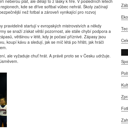
eří neberou plat, ale dělají to z lásky k hře. V posledních letech
Zá
 regionech, kde se dříve softbal vůbec nehrál. Školy začínají
e bezpečnější než fotbal a zároveň vynikající pro rozvoj
Ek
 pravidelně startují v evropských mistrovstvích a někdy
Tec
my se snaží získat větší pozornost, ale stále chybí podpora a
 zápasů, většinou v létě, kdy je počasí příznivé. Zápasy jsou
Cel
u, koupí kávu a sledují, jak se míč létá po hřišti, jak hráči
kem.
ení, ale vyžaduje chuť hrát. A právě proto se v Česku udržuje.
 s úsměvem.
Spo
Pol
Kul
Zpr
Fot
Zah