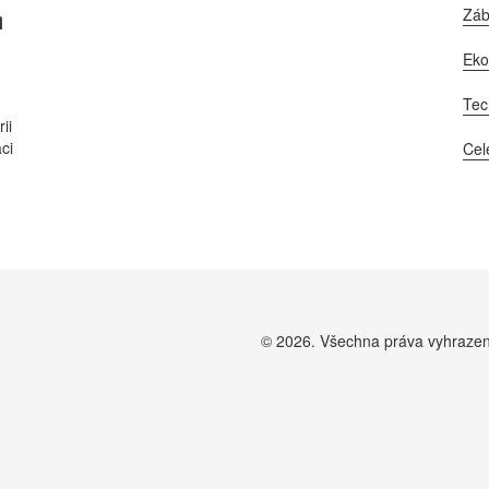
Zá
m
Ek
Tec
ii
aci
Cel
© 2026. Všechna práva vyhraze