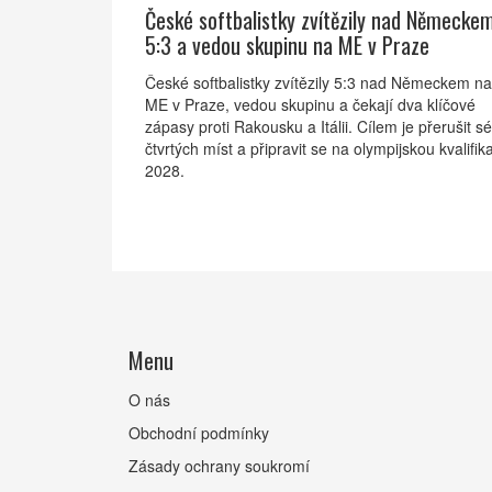
České softbalistky zvítězily nad Německe
5:3 a vedou skupinu na ME v Praze
České softbalistky zvítězily 5:3 nad Německem na
ME v Praze, vedou skupinu a čekají dva klíčové
zápasy proti Rakousku a Itálii. Cílem je přerušit sér
čtvrtých míst a připravit se na olympijskou kvalifik
2028.
Menu
O nás
Obchodní podmínky
Zásady ochrany soukromí