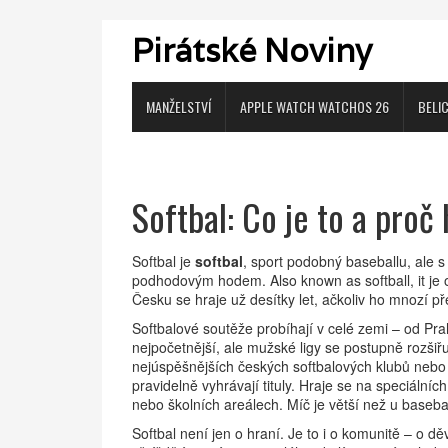
Pirátské Noviny
MANŽELSTVÍ
APPLE WATCH WATCHOS 26
BELI
Softbal: Co je to a proč 
Softbal je
softbal
,
sport podobný baseballu, ale s
podhodovým hodem
. Also known as
softball
, it j
Česku se hraje už desítky let, ačkoliv ho mnozí př
Softbalové soutěže probíhají v celé zemi – od Pr
nejpočetnější, ale mužské ligy se postupně rozšiřu
nejúspěšnějších českých softbalových klubů
neb
pravidelně vyhrávají tituly. Hraje se na speciáln
nebo školních areálech. Míč je větší než u baseba
Softbal není jen o hraní. Je to i o komunitě – o dě