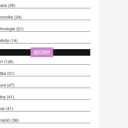
bava
(26)
onomika
(24)
hnologie
(21)
ebrity
(14)
ARCHIVY
rt
(126)
itika
(51)
tura
(47)
ávy
(41)
bal
(41)
raničí
(36)