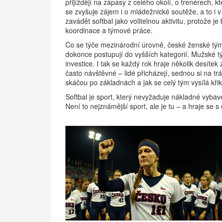
přijíždějí na zápasy z celého okolí, o trenérech, kt
se zvyšuje zájem i o mládežnické soutěže, a to i v
zavádět softbal jako volitelnou aktivitu, protože j
koordinace a týmové práce.
Co se týče mezinárodní úrovně, české ženské týmy
dokonce postupují do vyšších kategorií. Mužské tý
investice. I tak se každý rok hraje několik desítek
často návštěvné – lidé přicházejí, sednou si na tráv
skáčou po základnách a jak se celý tým vysílá kři
Softbal je sport, který nevyžaduje nákladné vybav
Není to nejznámější sport, ale je tu – a hraje se