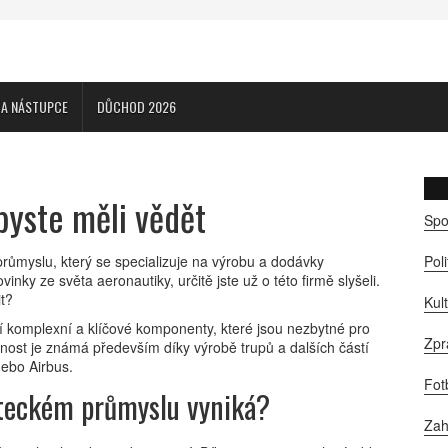
CA NÁSTUPCE
DŮCHOD 2026
byste měli vědět
Spo
růmyslu, který se specializuje na výrobu a dodávky
Pol
nky ze světa aeronautiky, určitě jste už o této firmě slyšeli.
it?
Kul
í komplexní a klíčové komponenty, které jsou nezbytné pro
Zpr
nost je známá především díky výrobě trupů a dalších částí
nebo Airbus.
Fot
eteckém průmyslu vyniká?
Zah