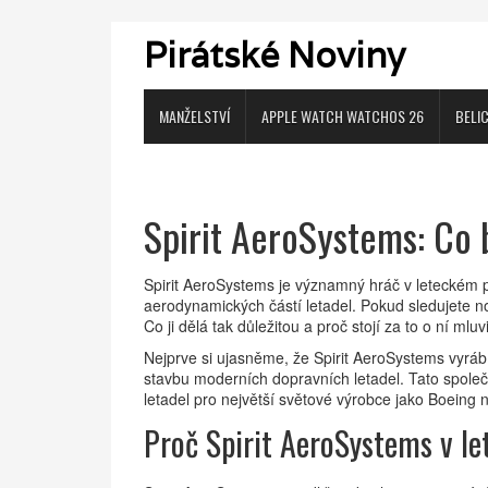
Pirátské Noviny
MANŽELSTVÍ
APPLE WATCH WATCHOS 26
BELI
Spirit AeroSystems: Co 
Spirit AeroSystems je významný hráč v leteckém p
aerodynamických částí letadel. Pokud sledujete novi
Co ji dělá tak důležitou a proč stojí za to o ní mluv
Nejprve si ujasněme, že Spirit AeroSystems vyráb
stavbu moderních dopravních letadel. Tato společ
letadel pro největší světové výrobce jako Boeing 
Proč Spirit AeroSystems v l