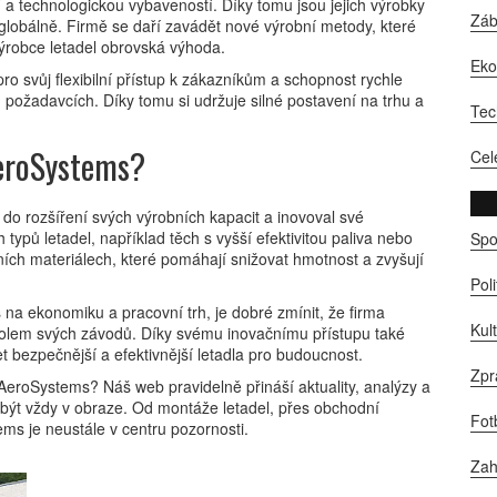
í a technologickou vybaveností. Díky tomu jsou jejich výrobky
Zá
lobálně. Firmě se daří zavádět nové výrobní metody, které
 výrobce letadel obrovská výhoda.
Ek
 pro svůj flexibilní přístup k zákazníkům a schopnost rychle
požadavcích. Díky tomu si udržuje silné postavení na trhu a
Tec
AeroSystems?
Cel
 do rozšíření svých výrobních kapacit a inovoval své
ypů letadel, například těch s vyšší efektivitou paliva nebo
Spo
ních materiálech, které pomáhají snižovat hmotnost a zvyšují
Pol
 na ekonomiku a pracovní trh, je dobré zmínit, že firma
Kul
t kolem svých závodů. Díky svému inovačnímu přístupu také
 bezpečnější a efektivnější letadla pro budoucnost.
Zpr
t AeroSystems? Náš web pravidelně přináší aktuality, analýzy a
 být vždy v obraze. Od montáže letadel, přes obchodní
Fot
ems je neustále v centru pozornosti.
Zah