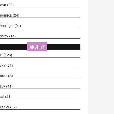
bava
(26)
onomika
(24)
hnologie
(21)
ebrity
(14)
ARCHIVY
rt
(126)
itika
(51)
tura
(48)
ávy
(41)
bal
(41)
raničí
(37)