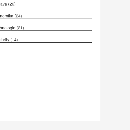
bava
(26)
onomika
(24)
hnologie
(21)
ebrity
(14)