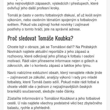
jeho nejnovějších zápasech, výsledcích i přestupech, které
ovlivňují jeho další profesní kroky.
Tomáš je často v centru fotbalových diskusí, ať už kvůli svým
výkonům, nebo osobním tématům spojeným s fotbalovým
světem. Pokud vás zajímají horké novinky i zajímavé
postřehy o tomto hráči, jste na správné adrese.
Proč sledovat Tomáše Koubka?
Chcete být v obraze, jak se Tomášovi daří? Na Pirátských
Novinách najdete aktuální reportáže z jeho zápasů a
rozhovory, které odkrývají jeho přístup k fotbalu i osobní
motivaci. Rádi vám přineseme informace nejen o gólech a
zákrocích, ale i o kontextu zápasů a taktice jeho týmu.
Navíc nabízíme exkluzivní obsah, který nenajdete nikde jinde
– zajímavosti ze zákulisí, analýzy výkonů i rady pro mladé
fotbalisty, které Tomáš často sdílí. Pokud máte rádi fotbal a
chcete vědět vše o jednom z nejzajímavějších českých
brankářů současnosti, sledujte naše články.
Zůstaňte informováni o Tomášovi Koubkovi a jeho fotbalové
cestě. U nás najdete všechny podstatné věci bez zbytečného
balastu, rychle a přehledně.