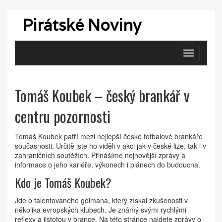
Pirátské Noviny
Zobrazit
navigaci
Tomáš Koubek – český brankář v
centru pozornosti
Tomáš Koubek patří mezi nejlepší české fotbalové brankáře
současnosti. Určitě jste ho viděli v akci jak v české lize, tak i v
zahraničních soutěžích. Přinášíme nejnovější zprávy a
informace o jeho kariéře, výkonech i plánech do budoucna.
Kdo je Tomáš Koubek?
Jde o talentovaného gólmana, který získal zkušenosti v
několika evropských klubech. Je známý svými rychlými
reflexy a jistotou v brance. Na této stránce najdete zprávy o