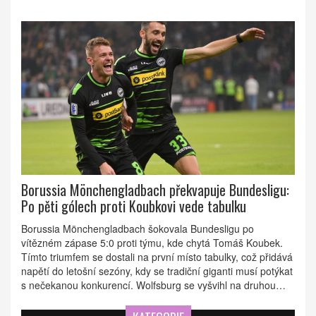
Borussia Mönchengladbach překvapuje Bundesligu:
Po pěti gólech proti Koubkovi vede tabulku
Borussia Mönchengladbach šokovala Bundesligu po
vítězném zápase 5:0 proti týmu, kde chytá Tomáš Koubek.
Tímto triumfem se dostali na první místo tabulky, což přidává
napětí do letošní sezóny, kdy se tradiční giganti musí potýkat
s nečekanou konkurencí. Wolfsburg se vyšvihl na druhou
příčku díky disciplinované hře.