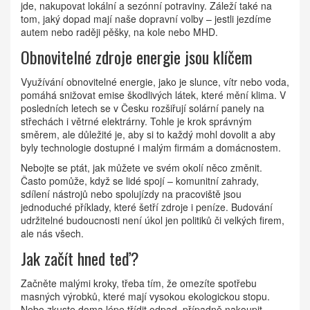
jde, nakupovat lokální a sezónní potraviny. Záleží také na
tom, jaký dopad mají naše dopravní volby – jestli jezdíme
autem nebo raději pěšky, na kole nebo MHD.
Obnovitelné zdroje energie jsou klíčem
Využívání obnovitelné energie, jako je slunce, vítr nebo voda,
pomáhá snižovat emise škodlivých látek, které mění klima. V
posledních letech se v Česku rozšiřují solární panely na
střechách i větrné elektrárny. Tohle je krok správným
směrem, ale důležité je, aby si to každý mohl dovolit a aby
byly technologie dostupné i malým firmám a domácnostem.
Nebojte se ptát, jak můžete ve svém okolí něco změnit.
Často pomůže, když se lidé spojí – komunitní zahrady,
sdílení nástrojů nebo spolujízdy na pracoviště jsou
jednoduché příklady, které šetří zdroje i peníze. Budování
udržitelné budoucnosti není úkol jen politiků či velkých firem,
ale nás všech.
Jak začít hned teď?
Začněte malými kroky, třeba tím, že omezíte spotřebu
masných výrobků, které mají vysokou ekologickou stopu.
Nebo zkuste doma lépe třídit odpad, případně nakoupit