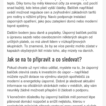
teplo. Díky tomu by měly klesnout účty za energie, což pocítí
snad každý, kdo letos platí vyšší částky. Balíček například
uvádí možnost regulace cen a zvýhodnění základních tarifů
pro rodiny s nižšími příjmy. Navíc podporuje instalaci
úsporných opatření, jako jsou zateplení domů nebo moderní
topné systémy.
Dalším bodem jsou daně a poplatky. Úsporný balíček počítá
s úpravou sazeb nebo osvobozením některých skupin od
určitých plateb, co má ulevit lidem v nízkopříjmových
skupinách. To znamená, že by se více peněz mohlo zůstat v
kapsách obyčejných lidí místo toho, aby mizely na daních.
Jak se na to připravit a co sledovat?
Pokud chcete už nyní něco udělat, myslete na to, že úsporný
balíček otevírá cestu k investicím do úspor – například
můžete využít dotace na výměnu starých spotřebičů za
moderní a energeticky úsporné. Dobré je sledovat aktuální
informace na oficiálních stránkách nebo v médiích, aby vám
neunikly žádné možnosti přispění či žádosti o podporu.
V konečném důsledku by úsporný balíček měl pomoct lépe
plánovat domácí rozpočet a snížit nejistotu, kterou v
posledních měsících přinesly rostoucí ceny energií a služeb.