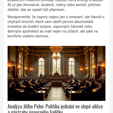
Ať už jste živnostník, studenti, rodiny nebo senioři, přichází
období, kdy se vyplatí být připraven.
Nezapomeňte, že úspory nejsou jen o omezení, ale hlavně o
chytrých krocích, které vám ušetří peníze dlouhodobě.
Investice do kvalitní izolace, úsporných žárovek nebo
šetrných spotřebičů se vrátí nejen na účtech, ale také na
komfortu vašeho domova.
Analýza Jiřího Pehe: Politika jednání ve slepé uličce
a nástrahy úsporného balíčku