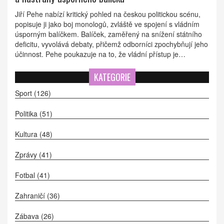
Jiří Pehe nabízí kritický pohled na českou politickou scénu,
popisuje ji jako boj monologů, zvláště ve spojení s vládním
úsporným balíčkem. Balíček, zaměřený na snížení státního
deficitu, vyvolává debaty, přičemž odborníci zpochybňují jeho
účinnost. Pehe poukazuje na to, že vládní přístup je
problematický a postrádá konstruktivní dialog, což
neprospívá obnově veřejných financí.
KATEGORIE
Sport
(126)
Politika
(51)
Kultura
(48)
Zprávy
(41)
Fotbal
(41)
Zahraničí
(36)
Zábava
(26)