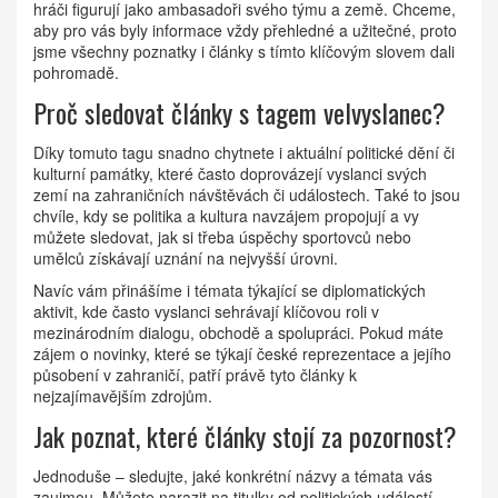
hráči figurují jako ambasadoři svého týmu a země. Chceme,
aby pro vás byly informace vždy přehledné a užitečné, proto
jsme všechny poznatky i články s tímto klíčovým slovem dali
pohromadě.
Proč sledovat články s tagem velvyslanec?
Díky tomuto tagu snadno chytnete i aktuální politické dění či
kulturní památky, které často doprovázejí vyslanci svých
zemí na zahraničních návštěvách či událostech. Také to jsou
chvíle, kdy se politika a kultura navzájem propojují a vy
můžete sledovat, jak si třeba úspěchy sportovců nebo
umělců získávají uznání na nejvyšší úrovni.
Navíc vám přinášíme i témata týkající se diplomatických
aktivit, kde často vyslanci sehrávají klíčovou roli v
mezinárodním dialogu, obchodě a spolupráci. Pokud máte
zájem o novinky, které se týkají české reprezentace a jejího
působení v zahraničí, patří právě tyto články k
nejzajímavějším zdrojům.
Jak poznat, které články stojí za pozornost?
Jednoduše – sledujte, jaké konkrétní názvy a témata vás
zaujmou. Můžete narazit na titulky od politických událostí